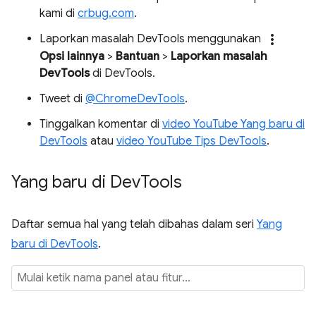
kami di
crbug.com
.
more_vert
Laporkan masalah DevTools menggunakan
Opsi lainnya
>
Bantuan
>
Laporkan masalah
DevTools
di DevTools.
Tweet di
@ChromeDevTools
.
Tinggalkan komentar di
video YouTube Yang baru di
DevTools
atau
video YouTube Tips DevTools
.
Yang baru di Dev
Tools
Daftar semua hal yang telah dibahas dalam seri
Yang
baru di DevTools
.