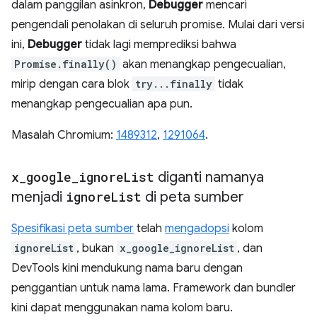
dalam panggilan asinkron,
Debugger
mencari
pengendali penolakan di seluruh promise. Mulai dari versi
ini,
Debugger
tidak lagi memprediksi bahwa
Promise.finally()
akan menangkap pengecualian,
mirip dengan cara blok
try...finally
tidak
menangkap pengecualian apa pun.
Masalah Chromium:
1489312
,
1291064
.
x
_
google
_
ignore
List
diganti namanya
menjadi
ignore
List
di peta sumber
Spesifikasi peta sumber
telah
mengadopsi
kolom
ignoreList
, bukan
x_google_ignoreList
, dan
DevTools kini mendukung nama baru dengan
penggantian untuk nama lama. Framework dan bundler
kini dapat menggunakan nama kolom baru.