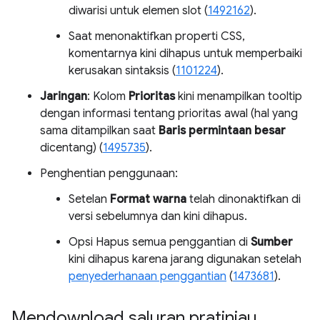
diwarisi untuk elemen slot (
1492162
).
Saat menonaktifkan properti CSS,
komentarnya kini dihapus untuk memperbaiki
kerusakan sintaksis (
1101224
).
Jaringan
: Kolom
Prioritas
kini menampilkan tooltip
dengan informasi tentang prioritas awal (hal yang
sama ditampilkan saat
Baris permintaan besar
dicentang) (
1495735
).
Penghentian penggunaan:
Setelan
Format warna
telah dinonaktifkan di
versi sebelumnya dan kini dihapus.
Opsi Hapus semua penggantian di
Sumber
kini dihapus karena jarang digunakan setelah
penyederhanaan penggantian
(
1473681
).
Mendownload saluran pratinjau