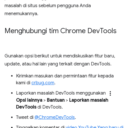
masalah di situs sebelum pengguna Anda
menemukannya.
Menghubungi tim Chrome Dev
Tools
Gunakan opsi berikut untuk mendiskusikan fitur baru,
update, atau hal lain yang terkait dengan DevTools.
Kirimkan masukan dan permintaan fitur kepada
kami di
crbug.com
.
more_vert
Laporkan masalah DevTools menggunakan
Opsi lainnya
>
Bantuan
>
Laporkan masalah
DevTools
di DevTools.
Tweet di
@ChromeDevTools
.
Tinggalkan komentar di
video YouTube Yang baru di