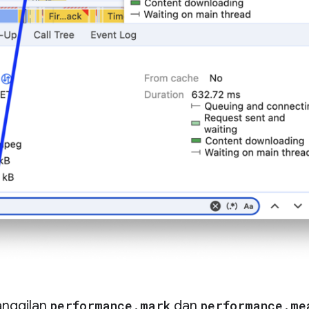
anggilan
performance
.
mark
dan
performance
.
me