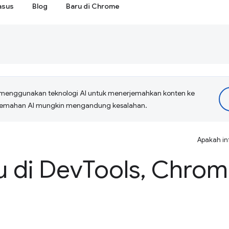
asus
Blog
Baru di Chrome
menggunakan teknologi AI untuk menerjemahkan konten ke
erjemahan AI mungkin mengandung kesalahan.
Apakah in
u di Dev
Tools
,
Chrome