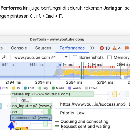
l
Performa
kini juga berfungsi di seluruh rekaman
Jaringan
, s
ngan pintasan
Ctrl
/
Cmd
+
F
.