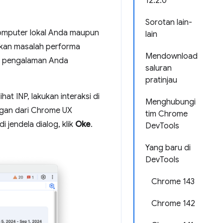
12.2.0
Sorotan lain-
 komputer lokal Anda maupun
lain
kan masalah performa
Mendownload
if pengalaman Anda
saluran
pratinjau
ihat INP, lakukan interaksi di
Menghubungi
gan dari Chrome UX
tim Chrome
, di jendela dialog, klik
Oke
.
DevTools
Yang baru di
DevTools
Chrome 143
Chrome 142