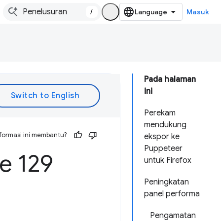
/
Masuk
Pada halaman
ini
Perekam
mendukung
formasi ini membantu?
ekspor ke
Puppeteer
 129
untuk Firefox
Peningkatan
panel performa
Pengamatan