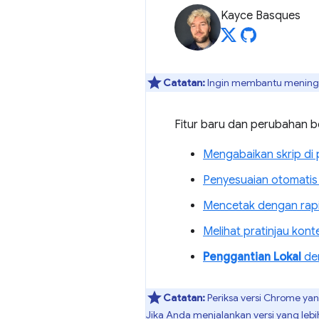
Kayce Basques
Catatan:
Ingin membantu meningka
Fitur baru dan perubahan b
Mengabaikan skrip di
Penyesuaian otomatis
Mencetak dengan rapi
Melihat pratinjau kon
Penggantian Lokal
de
Catatan:
Periksa versi Chrome ya
Jika Anda menjalankan versi yang lebi