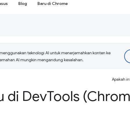
asus
Blog
Baru di Chrome
menggunakan teknologi AI untuk menerjemahkan konten ke
erjemahan AI mungkin mengandung kesalahan.
Apakah in
u di Dev
Tools (Chrom