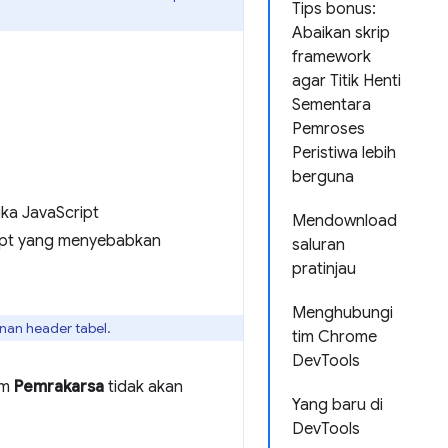
Tips bonus:
Abaikan skrip
framework
agar Titik Henti
Sementara
Pemroses
Peristiwa lebih
berguna
ika JavaScript
Mendownload
ipt yang menyebabkan
saluran
pratinjau
Menghubungi
an header tabel.
tim Chrome
DevTools
om
Pemrakarsa
tidak akan
Yang baru di
DevTools