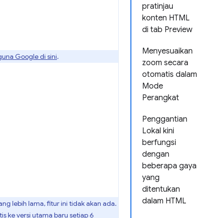
pratinjau
konten HTML
di tab Preview
Menyesuaikan
guna Google di sini
.
zoom secara
otomatis dalam
Mode
Perangkat
Penggantian
Lokal kini
berfungsi
dengan
beberapa gaya
yang
ditentukan
dalam HTML
ng lebih lama, fitur ini tidak akan ada.
is ke versi utama baru setiap 6