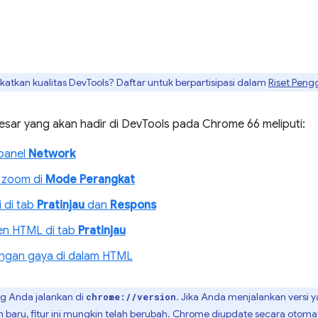
tkan kualitas DevTools? Daftar untuk berpartisipasi dalam
Riset Peng
esar yang akan hadir di DevTools pada Chrome 66 meliputi:
 panel
Network
 zoom di
Mode Perangkat
 di tab
Pratinjau
dan
Respons
ten HTML di tab
Pratinjau
ngan gaya di dalam HTML
ng Anda jalankan di
. Jika Anda menjalankan versi ya
chrome://version
h baru, fitur ini mungkin telah berubah. Chrome diupdate secara otomat