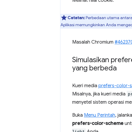
Melihat nilai cookie.
Catatan:
Perbedaan utama antara t
Aplikasi memungkinkan Anda menged
Masalah Chromium
#46237
Simulasikan prefe
yang berbeda
Kueri media
prefers-color
Misalnya, jika kueri media
p
menyetel sistem operasi me
Buka
Menu Perintah
, jalan
prefers-color-scheme
unt
light
Anda.