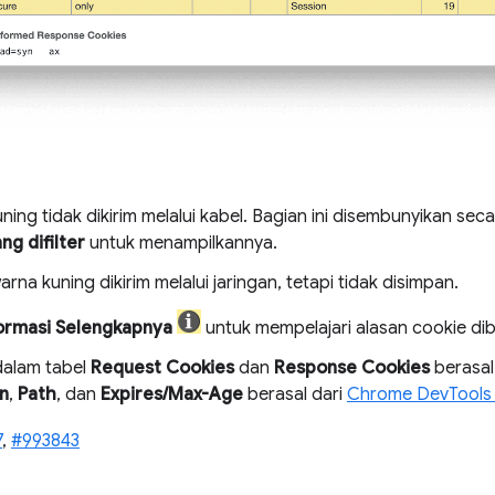
ning tidak dikirim melalui kabel. Bagian ini disembunyikan seca
g difilter
untuk menampilkannya.
rna kuning dikirim melalui jaringan, tetapi tidak disimpan.
ormasi Selengkapnya
untuk mempelajari alasan cookie dibl
dalam tabel
Request Cookies
dan
Response Cookies
berasal
n
,
Path
, dan
Expires/Max-Age
berasal dari
Chrome DevTools 
7
,
#993843