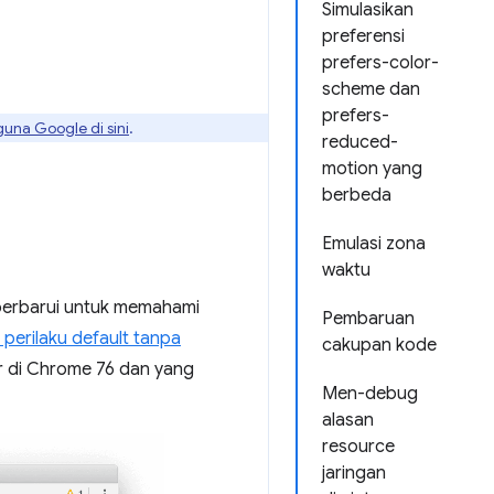
Simulasikan
preferensi
prefers-color-
scheme dan
prefers-
guna Google di sini
.
reduced-
motion yang
berbeda
Emulasi zona
waktu
perbarui untuk memahami
Pembaruan
perilaku default tanpa
cakupan kode
r di Chrome 76 dan yang
Men-debug
alasan
resource
jaringan