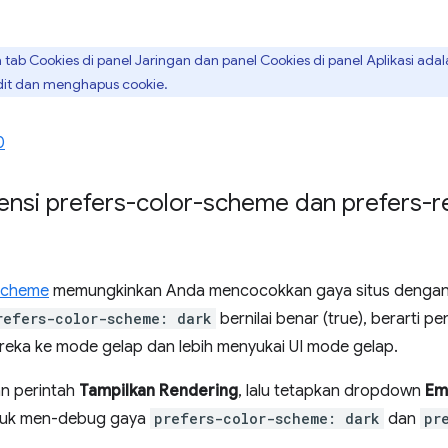
ab Cookies di panel Jaringan dan panel Cookies di panel Aplikasi ada
it dan menghapus cookie.
0
rensi prefers-color-scheme dan prefers
-scheme
memungkinkan Anda mencocokkan gaya situs dengan 
refers-color-scheme: dark
bernilai benar (true), berarti 
reka ke mode gelap dan lebih menyukai UI mode gelap.
kan perintah
Tampilkan Rendering
, lalu tetapkan dropdown
Em
uk men-debug gaya
prefers-color-scheme: dark
dan
pr