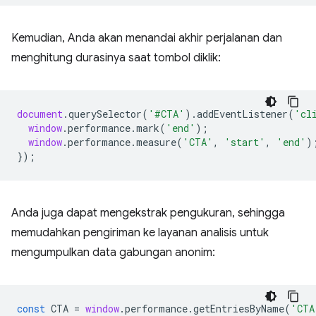
Kemudian, Anda akan menandai akhir perjalanan dan
menghitung durasinya saat tombol diklik:
document
.
querySelector
(
'#CTA'
).
addEventListener
(
'cl
window
.
performance
.
mark
(
'end'
);
window
.
performance
.
measure
(
'CTA'
,
'start'
,
'end'
)
});
Anda juga dapat mengekstrak pengukuran, sehingga
memudahkan pengiriman ke layanan analisis untuk
mengumpulkan data gabungan anonim:
const
CTA
=
window
.
performance
.
getEntriesByName
(
'CTA