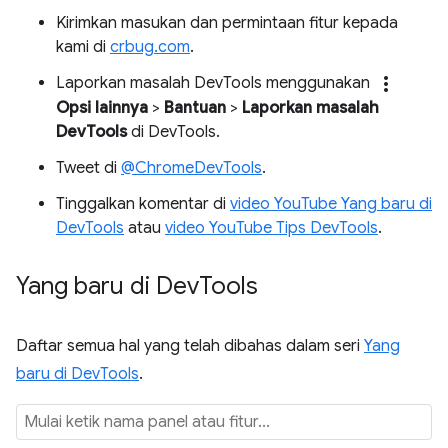
Kirimkan masukan dan permintaan fitur kepada
kami di
crbug.com
.
more_vert
Laporkan masalah DevTools menggunakan
Opsi lainnya
>
Bantuan
>
Laporkan masalah
DevTools
di DevTools.
Tweet di
@ChromeDevTools
.
Tinggalkan komentar di
video YouTube Yang baru di
DevTools
atau
video YouTube Tips DevTools
.
Yang baru di Dev
Tools
Daftar semua hal yang telah dibahas dalam seri
Yang
baru di DevTools
.