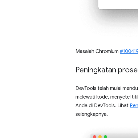
Masalah Chromium
#10041
Peningkatan pros
DevTools telah mulai mend
melewati kode, menyetel ti
Anda di DevTools. Lihat
Pen
selengkapnya.