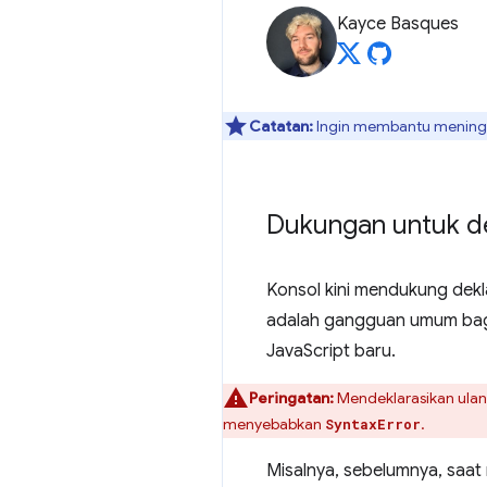
Kayce Basques
Catatan:
Ingin membantu meningka
Dukungan untuk de
Konsol kini mendukung dekl
adalah gangguan umum bag
JavaScript baru.
Peringatan:
Mendeklarasikan ula
menyebabkan
.
SyntaxError
Misalnya, sebelumnya, saat