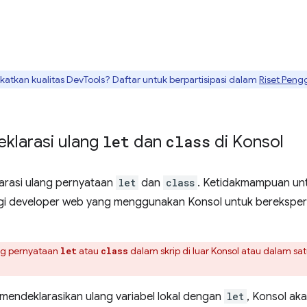
tkan kualitas DevTools? Daftar untuk berpartisipasi dalam
Riset Peng
klarasi ulang
let
dan
class
di Konsol
arasi ulang pernyataan
let
dan
class
. Ketidakmampuan unt
i developer web yang menggunakan Konsol untuk berekspe
ng pernyataan
atau
dalam skrip di luar Konsol atau dalam sat
let
class
 mendeklarasikan ulang variabel lokal dengan
let
, Konsol ak