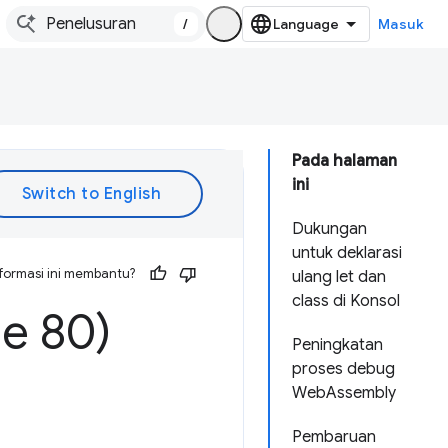
/
Masuk
Pada halaman
ini
Dukungan
untuk deklarasi
formasi ini membantu?
ulang let dan
class di Konsol
e 80)
Peningkatan
proses debug
WebAssembly
Pembaruan