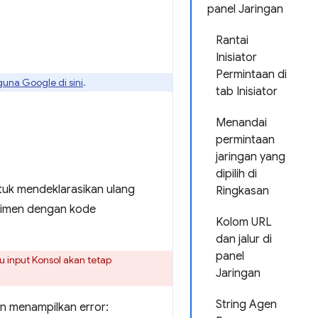
panel Jaringan
Rantai
Inisiator
Permintaan di
guna Google di sini
.
tab Inisiator
Menandai
permintaan
jaringan yang
dipilih di
uk mendeklarasikan ulang
Ringkasan
rimen dengan kode
Kolom URL
dan jalur di
panel
u input Konsol akan tetap
Jaringan
String Agen
an menampilkan error: