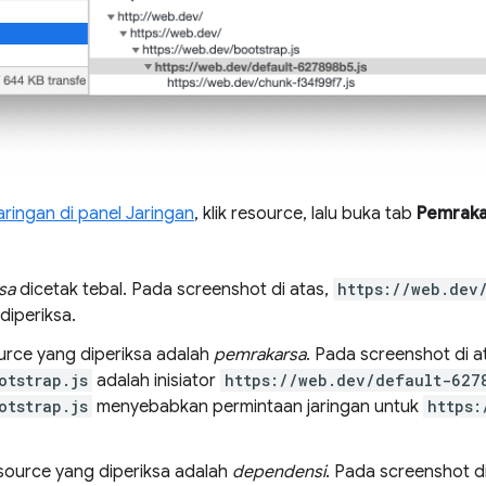
aringan di panel Jaringan
, klik resource, lalu buka tab
Pemraka
sa
dicetak tebal. Pada screenshot di atas,
https://web.dev
diperiksa.
urce yang diperiksa adalah
pemrakarsa
. Pada screenshot di a
otstrap.js
adalah inisiator
https://web.dev/default-627
otstrap.js
menyebabkan permintaan jaringan untuk
https:
source yang diperiksa adalah
dependensi
. Pada screenshot di