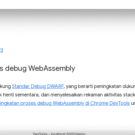
93
es debug Web
Assembly
ukung
Standar Debug DWARF
, yang berarti peningkatan duk
tik henti sementara, dan menyelesaikan rekaman aktivitas sta
ingkatan proses debug WebAssembly di Chrome DevTools
un