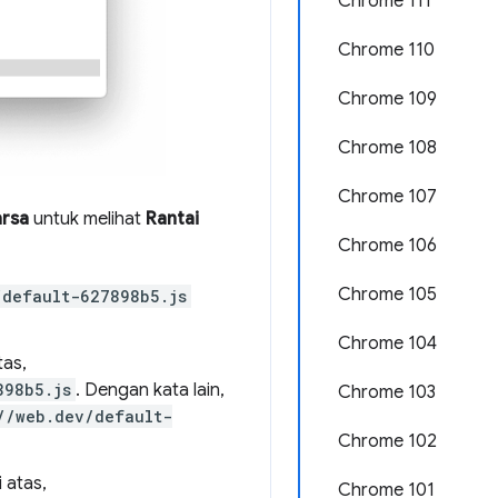
Chrome 111
Chrome 110
Chrome 109
Chrome 108
Chrome 107
rsa
untuk melihat
Rantai
Chrome 106
Chrome 105
/default-627898b5.js
Chrome 104
tas,
898b5.js
. Dengan kata lain,
Chrome 103
//web.dev/default-
Chrome 102
 atas,
Chrome 101