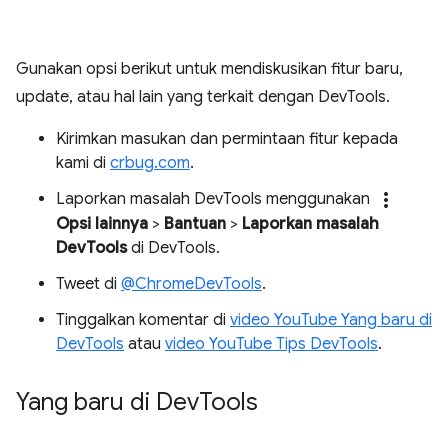
Gunakan opsi berikut untuk mendiskusikan fitur baru,
update, atau hal lain yang terkait dengan DevTools.
Kirimkan masukan dan permintaan fitur kepada
kami di
crbug.com
.
more_vert
Laporkan masalah DevTools menggunakan
Opsi lainnya
>
Bantuan
>
Laporkan masalah
DevTools
di DevTools.
Tweet di
@ChromeDevTools
.
Tinggalkan komentar di
video YouTube Yang baru di
DevTools
atau
video YouTube Tips DevTools
.
Yang baru di Dev
Tools