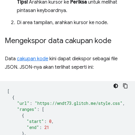
Tips!
Arahkan kursor ke
Periksa
untuk melihat
pintasan keyboardnya.
Di area tampilan, arahkan kursor ke node.
Mengekspor data cakupan kode
Data
cakupan kode
kini dapat diekspor sebagai file
JSON. JSON-nya akan terlihat seperti ini:
[
{
"url"
:
"https://wndt73.glitch.me/style.css"
,
"ranges"
:
[
{
"start"
:
0
,
"end"
:
21
},