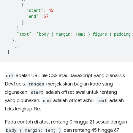
{
"start"
:
45
,
"end"
:
67
}
],
"text"
:
"body { margin: 1em; } figure { padding
},
...
]
url
adalah URL file CSS atau JavaScript yang dianalisis
DevTools.
ranges
menjelaskan bagian kode yang
digunakan.
start
adalah offset awal untuk rentang
yang digunakan.
end
adalah offset akhir.
text
adalah
teks lengkap file.
Pada contoh di atas, rentang 0 hingga 21 sesuai dengan
body { margin: 1em; }
dan rentang 45 hingga 67