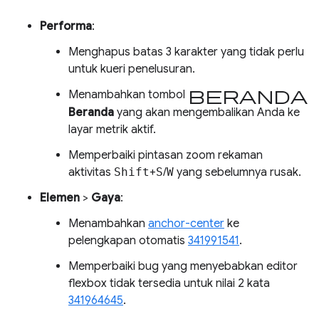
Performa
:
Menghapus batas 3 karakter yang tidak perlu
untuk kueri penelusuran.
beranda
Menambahkan tombol
Beranda
yang akan mengembalikan Anda ke
layar metrik aktif.
Memperbaiki pintasan zoom rekaman
aktivitas
Shift
+
S
/
W
yang sebelumnya rusak.
Elemen
>
Gaya
:
Menambahkan
anchor-center
ke
pelengkapan otomatis
341991541
.
Memperbaiki bug yang menyebabkan editor
flexbox tidak tersedia untuk nilai 2 kata
341964645
.