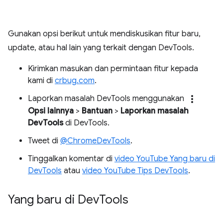
Gunakan opsi berikut untuk mendiskusikan fitur baru,
update, atau hal lain yang terkait dengan DevTools.
Kirimkan masukan dan permintaan fitur kepada
kami di
crbug.com
.
more_vert
Laporkan masalah DevTools menggunakan
Opsi lainnya
>
Bantuan
>
Laporkan masalah
DevTools
di DevTools.
Tweet di
@ChromeDevTools
.
Tinggalkan komentar di
video YouTube Yang baru di
DevTools
atau
video YouTube Tips DevTools
.
Yang baru di Dev
Tools