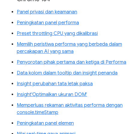
Panel privasi dan keamanan
Peningkatan panel performa
Preset throttling CPU yang dikalibrasi
Memilih peristiwa performa yang berbeda dalam
percakapan AI yang sama
Penyorotan pihak pertama dan ketiga di Performa
Data kolom dalam tooltip dan insight penanda
Insight perubahan tata letak paksa
Insight'Optimalkan ukuran DOM'
Memperluas rekaman aktivitas performa dengan
console.timeStamp
Peningkatan panel elemen
Nilai real-time gaya animasi