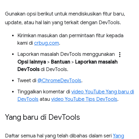
Gunakan opsi berikut untuk mendiskusikan fitur baru,
update, atau hal lain yang terkait dengan DevTools.
Kirimkan masukan dan permintaan fitur kepada
kami di
crbug.com
.
more_vert
Laporkan masalah DevTools menggunakan
Opsi lainnya
>
Bantuan
>
Laporkan masalah
DevTools
di DevTools.
Tweet di
@ChromeDevTools
.
Tinggalkan komentar di
video YouTube Yang baru di
DevTools
atau
video YouTube Tips DevTools
.
Yang baru di Dev
Tools
Daftar semua hal yang telah dibahas dalam seri
Yang