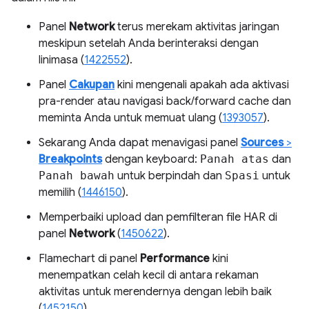
Panel
Network
terus merekam aktivitas jaringan
meskipun setelah Anda berinteraksi dengan
linimasa (
1422552
).
Panel
Cakupan
kini mengenali apakah ada aktivasi
pra-render atau navigasi back/forward cache dan
meminta Anda untuk memuat ulang (
1393057
).
Sekarang Anda dapat menavigasi panel
Sources
>
Breakpoints
dengan keyboard:
Panah atas
dan
Panah bawah
untuk berpindah dan
Spasi
untuk
memilih (
1446150
).
Memperbaiki upload dan pemfilteran file HAR di
panel
Network
(
1450622
).
Flamechart di panel
Performance
kini
menempatkan celah kecil di antara rekaman
aktivitas untuk merendernya dengan lebih baik
(
1452150
).