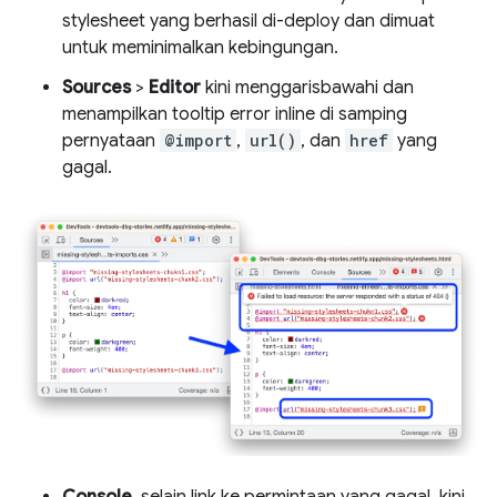
stylesheet yang berhasil di-deploy dan dimuat
untuk meminimalkan kebingungan.
Sources
>
Editor
kini menggarisbawahi dan
menampilkan tooltip error inline di samping
pernyataan
@import
,
url()
, dan
href
yang
gagal.
Console
, selain link ke permintaan yang gagal, kini