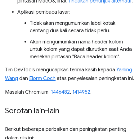
pintasan MacOS, lihat
Tindakan penunjuk alternatif
.
Aplikasi pembaca layar:
Tidak akan mengumumkan label kotak
centang dua kali secara tidak perlu.
Akan mengumumkan nama header kolom
untuk kolom yang dapat diurutkan saat Anda
menekan pintasan "Baca header kolom".
Tim DevTools mengucapkan terima kasih kepada
Yanling
Wang
dan
Elorm Coch
atas penyelesaian peningkatan ini.
Masalah Chromium:
1446482
,
1414952
.
Sorotan lain-lain
Berikut beberapa perbaikan dan peningkatan penting
dalam rilis ini: