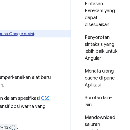
Pintasan
Perekam yang
dapat
disesuaikan
guna Google di sini
.
Penyorotan
sintaksis yang
lebih baik untuk
Angular
Menata ulang
emperkenalkan alat baru
cache di panel
Aplikasi
n.
Sorotan lain-
n dalam spesifikasi
CSS
lain
nsif opsi warna yang
Mendownload
saluran
r-mix()
.