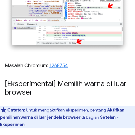
Masalah Chromium:
1268754
[Eksperimental] Memilih warna di luar
browser
Catatan:
Untuk mengaktifkan eksperimen, centang
Aktifkan
pemilihan warna di luar jendela browser
di bagian
Setelan
>
Eksperimen
.