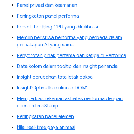
Panel privasi dan keamanan
Peningkatan panel performa
Preset throttling CPU yang dikalibrasi
Memilih peristiwa performa yang berbeda dalam
percakapan AI yang sama
Penyorotan pihak pertama dan ketiga di Performa
Data kolom dalam tooltip dan insight penanda
Insight perubahan tata letak paksa
Insight'Optimalkan ukuran DOM'
Memperluas rekaman aktivitas performa dengan
console.timeStamp
Peningkatan panel elemen
Nilai real-time gaya animasi