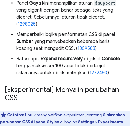
Panel
Gaya
kini menampilkan aturan
@support
yang diganti dengan benar sebagai teks yang
dicoret. Sebelumnya, aturan tidak dicoret.
(
1298025
)
Memperbaiki logika pemformatan CSS di panel
Sumber
yang menyebabkan beberapa baris
kosong saat mengedit CSS. (
1309588
)
Batasi opsi
Expand recursively
objek di
Console
hingga maksimum 100 agar tidak berlanjut
selamanya untuk objek melingkar. (
1272450
)
[Eksperimental] Menyalin perubahan
CSS
Catatan:
Untuk mengaktifkan eksperimen, centang
Sinkronkan
perubahan CSS di panel Styles
di bagian
Settings
>
Experiments
.