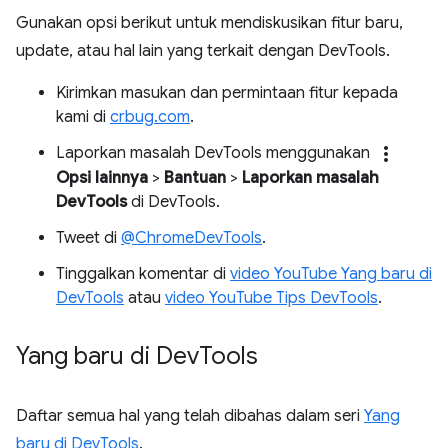
Gunakan opsi berikut untuk mendiskusikan fitur baru,
update, atau hal lain yang terkait dengan DevTools.
Kirimkan masukan dan permintaan fitur kepada
kami di
crbug.com
.
more_vert
Laporkan masalah DevTools menggunakan
Opsi lainnya
>
Bantuan
>
Laporkan masalah
DevTools
di DevTools.
Tweet di
@ChromeDevTools
.
Tinggalkan komentar di
video YouTube Yang baru di
DevTools
atau
video YouTube Tips DevTools
.
Yang baru di Dev
Tools
Daftar semua hal yang telah dibahas dalam seri
Yang
baru di DevTools
.