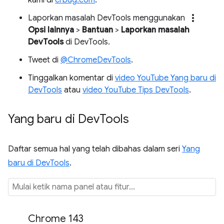
more_vert
Laporkan masalah DevTools menggunakan
Opsi lainnya
>
Bantuan
>
Laporkan masalah
DevTools
di DevTools.
Tweet di
@ChromeDevTools
.
Tinggalkan komentar di
video YouTube Yang baru di
DevTools
atau
video YouTube Tips DevTools
.
Yang baru di Dev
Tools
Daftar semua hal yang telah dibahas dalam seri
Yang
baru di DevTools
.
Chrome 143