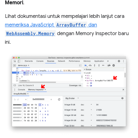
Memori
.
Lihat dokumentasi untuk mempelajari lebih lanjut cara
memeriksa JavaScript
ArrayBuffer
dan
WebAssembly.Memory
dengan Memory Inspector baru
ini.