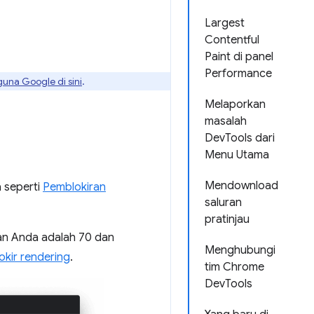
Largest
Contentful
Paint di panel
Performance
guna Google di sini
.
Melaporkan
masalah
DevTools dari
Menu Utama
Mendownload
 seperti
Pemblokiran
saluran
pratinjau
n Anda adalah 70 dan
Menghubungi
kir rendering
.
tim Chrome
DevTools