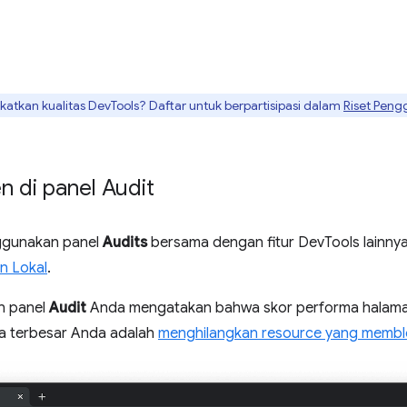
tkan kualitas DevTools? Daftar untuk berpartisipasi dalam
Riset Peng
n di panel Audit
ggunakan panel
Audits
bersama dengan fitur DevTools lainnya
n Lokal
.
n panel
Audit
Anda mengatakan bahwa skor performa halama
ma terbesar Anda adalah
menghilangkan resource yang memblo