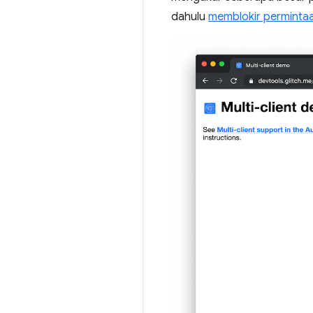
dahulu
memblokir permintaa