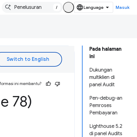
/
Masuk
Pada halaman
ini
Dukungan
multiklien di
formasi ini membantu?
panel Audit
e 78)
Pen-debug-an
Pemroses
Pembayaran
Lighthouse 5.2
di panel Audits