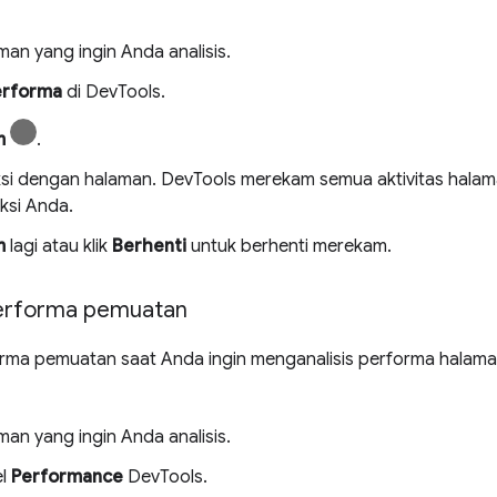
man yang ingin Anda analisis.
erforma
di DevTools.
m
.
ksi dengan halaman. DevTools merekam semua aktivitas halama
aksi Anda.
m
lagi atau klik
Berhenti
untuk berhenti merekam.
rforma pemuatan
ma pemuatan saat Anda ingin menganalisis performa halaman
man yang ingin Anda analisis.
el
Performance
DevTools.