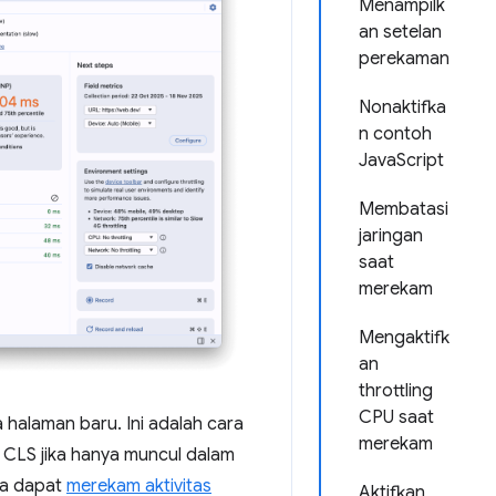
Menampilk
an setelan
perekaman
Nonaktifka
n contoh
JavaScript
Membatasi
jaringan
saat
merekam
Mengaktifk
an
throttling
CPU saat
halaman baru. Ini adalah cara
merekam
 CLS jika hanya muncul dalam
da dapat
merekam aktivitas
Aktifkan