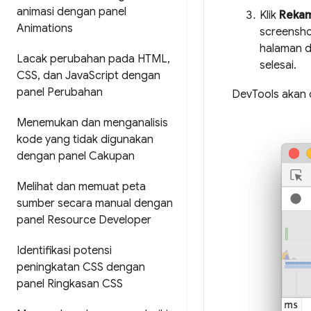
animasi dengan panel
Klik
Rekam
Animations
screensho
halaman d
Lacak perubahan pada HTML
,
selesai.
CSS
,
dan Java
Script dengan
panel Perubahan
DevTools akan 
Menemukan dan menganalisis
kode yang tidak digunakan
dengan panel Cakupan
Melihat dan memuat peta
sumber secara manual dengan
panel Resource Developer
Identifikasi potensi
peningkatan CSS dengan
panel Ringkasan CSS