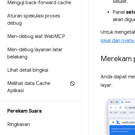
seluler.
Menguji back-forward cache
Panel
set
Aturan spekulasi proses
akan digu
debug
Untuk mengetahu
Men-debug alat Web
MCP
lokal dan nyata
Men-debug layanan latar
belakang
Merekam 
Lihat detail bingkai
Anda dapat mer
Melihat data Cache
layar:
Aplikasi
Perekam Suara
Ringkasan