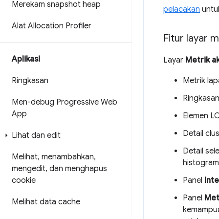
Merekam snapshot heap
pelacakan
untu
Alat Allocation Profiler
Fitur layar m
Aplikasi
Layar
Metrik ak
Metrik lap
Ringkasan
Ringkasan
Men-debug Progressive Web
App
Elemen LC
Detail clu
Lihat dan edit
Detail se
Melihat
,
menambahkan
,
histogram
mengedit
,
dan menghapus
Panel
Inte
cookie
Panel
Met
Melihat data cache
kemampuan