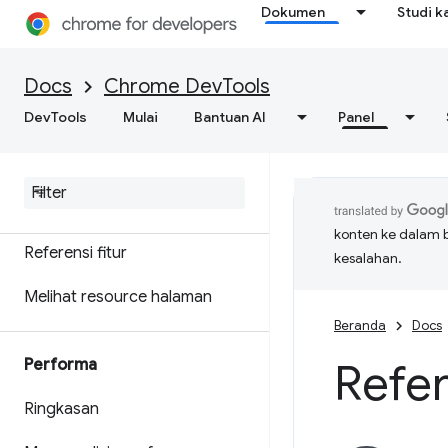
Dokumen
Studi k
Men-debug WebAssembly
C/C++
Docs
Chrome DevTools
DevTools
Mulai
Bantuan AI
Panel
Jaringan
Ringkasan
Memeriksa aktivitas jaringan
konten ke dalam 
Referensi fitur
kesalahan.
Melihat resource halaman
Beranda
Docs
Refer
Performa
Ringkasan