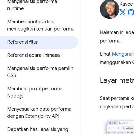
Menganalisis performa
Kayce
runtime
Memberi anotasi dan
membagikan temuan performa
Halaman ini ada
performa.
Referensi fitur
Lihat
Menganali
Referensi acara linimasa
menggunakan C
Menganalisis performa pemilih
CSS
Layar metri
Membuat profil performa
Node
.
js
Saat pertama k
ringkasan perf
Menyesuaikan data performa
dengan Extensibility API
Dapatkan hasil analisis yang