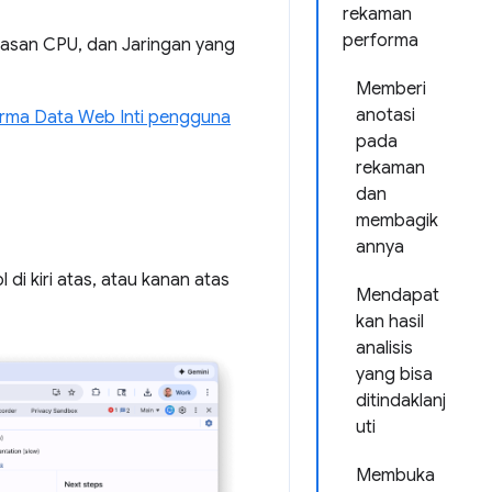
rekaman
performa
asan CPU, dan Jaringan yang
Memberi
anotasi
rma Data Web Inti pengguna
pada
rekaman
dan
membagik
annya
 kiri atas, atau kanan atas
Mendapat
kan hasil
analisis
yang bisa
ditindaklanj
uti
Membuka