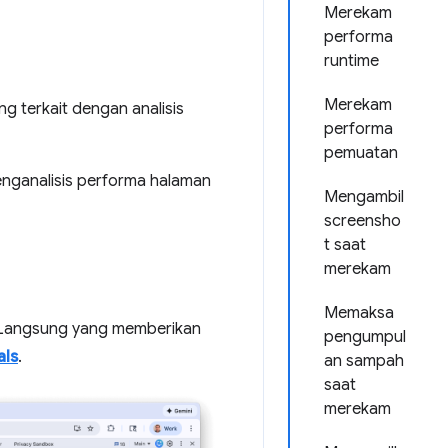
Merekam
performa
runtime
Merekam
g terkait dengan analisis
performa
pemuatan
enganalisis performa halaman
Mengambil
screensho
t saat
merekam
Memaksa
k Langsung yang memberikan
pengumpul
als
.
an sampah
saat
merekam