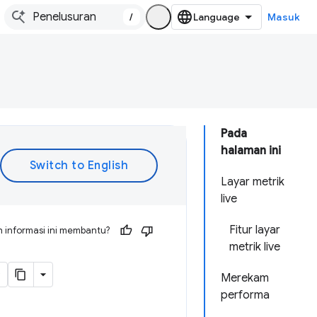
/
Masuk
Pada
halaman ini
Layar metrik
live
Fitur layar
 informasi ini membantu?
metrik live
Merekam
performa