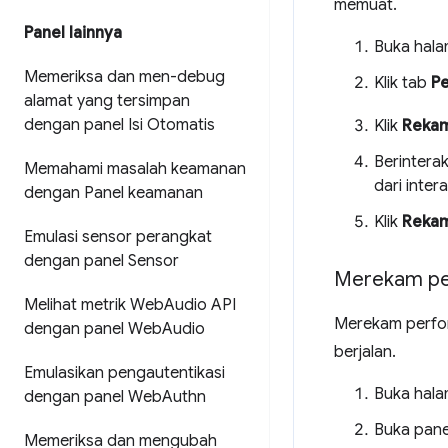
memuat.
Panel lainnya
Buka hala
Memeriksa dan men-debug
Klik tab
P
alamat yang tersimpan
dengan panel Isi Otomatis
Klik
Reka
Berintera
Memahami masalah keamanan
dari inter
dengan Panel keamanan
Klik
Reka
Emulasi sensor perangkat
dengan panel Sensor
Merekam pe
Melihat metrik Web
Audio API
Merekam perfor
dengan panel Web
Audio
berjalan.
Emulasikan pengautentikasi
Buka hala
dengan panel Web
Authn
Buka pan
Memeriksa dan mengubah