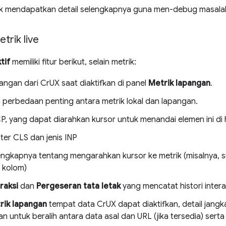
k mendapatkan detail selengkapnya guna men-debug masala
etrik live
tif
memiliki fitur berikut, selain metrik:
angan dari CrUX saat diaktifkan di panel
Metrik lapangan
.
 perbedaan penting antara metrik lokal dan lapangan.
P, yang dapat diarahkan kursor untuk menandai elemen ini di
ster CLS dan jenis INP
lengkapnya tentang mengarahkan kursor ke metrik (misalnya, 
 kolom)
raksi
dan
Pergeseran tata letak
yang mencatat histori intera
rik lapangan
tempat data CrUX dapat diaktifkan, detail jangk
 untuk beralih antara data asal dan URL (jika tersedia) sert