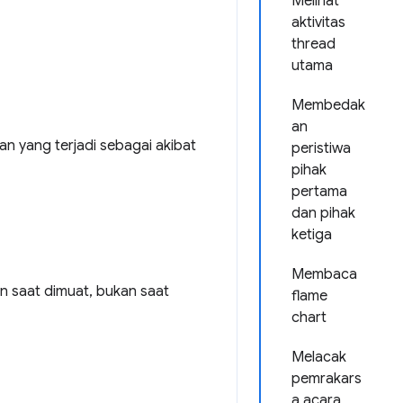
Melihat
aktivitas
thread
utama
Membedak
an
n yang terjadi sebagai akibat
peristiwa
pihak
pertama
dan pihak
ketiga
Membaca
 saat dimuat, bukan saat
flame
chart
Melacak
pemrakars
a acara