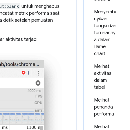
ut:blank
untuk menghapus
Menyembu
ncatat metrik performa saat
nyikan
a detik setelah pemuatan
fungsi dan
turunanny
aktivitas terjadi.
a dalam
flame
chart
Melihat
aktivitas
dalam
tabel
Melihat
penanda
performa
Melihat