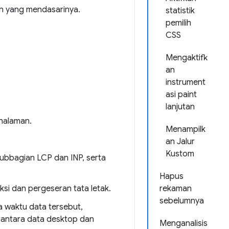
h yang mendasarinya.
statistik
pemilih
CSS
Mengaktifk
an
instrument
asi paint
lanjutan
 halaman.
Menampilk
an Jalur
Kustom
subbagian LCP dan INP, serta
Hapus
ksi dan pergeseran tata letak.
rekaman
sebelumnya
a waktu data tersebut,
a antara data desktop dan
Menganalisis