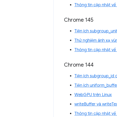
Thông tin cập nhật v
Chrome 145
Tiện ích subgroup_un
Thử nghiệm ánh xạ vùn
Thông tin cập nhật v
Chrome 144
Tiện ích subgroup_id
Tiện ích uniform_buf
WebGPU trên Linux
writeBuffer và writeT
Thông tin cập nhật v