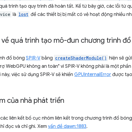
quá trình tạo quy trình đã hoàn tất. Kể từ bây giờ, các lỗi từ q
vice
là
lost
để các thiết bị bị mất có vẻ hoạt động nhiều n
 về quá trình tạo mô-đun chương trình đ
ình đổ bóng
SPIR-V
bằng
createShaderModule()
hiện sẽ gửi
trợ WebGPU không an toàn"
vì SPIR-V không phải là một phần
 này, việc sử dụng SPIR-V sẽ khiến
GPUInternalError
được tạ
ệm của nhà phát triển
các liên kết bố cục nhóm liên kết trong chương trình đổ bóng
 chỉ đọc và chỉ ghi. Xem
vấn đề dawn:1883
.