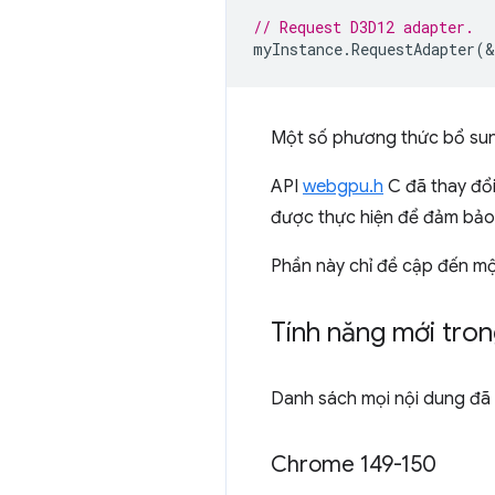
// Request D3D12 adapter.
myInstance
.
RequestAdapter
(
&
Một số phương thức bổ sun
API
webgpu.h
C đã thay đổi
được thực hiện để đảm bảo
Phần này chỉ đề cập đến mộ
Tính năng mới tro
Danh sách mọi nội dung đã 
Chrome 149-150