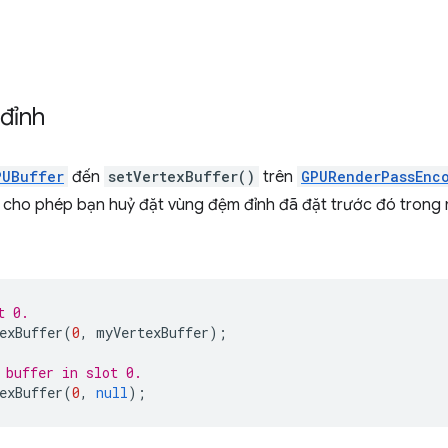
đỉnh
PUBuffer
đến
setVertexBuffer()
trên
GPURenderPassEnc
cho phép bạn huỷ đặt vùng đệm đỉnh đã đặt trước đó trong m
t 0.
exBuffer
(
0
,
myVertexBuffer
);
 buffer in slot 0.
exBuffer
(
0
,
null
);