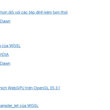
hơn đối với các tệp đính kèm tạm thời
ề Dawn
ing của WGSL
VIDIA
ề Dawn
thích WebGPU trên OpenGL ES 3.1
_sampler_let của WGSL