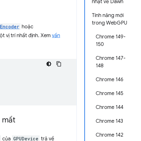
nhật về Dawn
Tính năng mới
trong WebGPU
Encoder
hoặc
t vị trí nhất định. Xem
vấn
Chrome 149-
150
Chrome 147-
148
Chrome 146
Chrome 145
Chrome 144
ị mất
Chrome 143
Chrome 142
của
GPUDevice
trả về