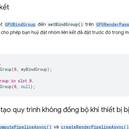
kết
ột
GPUBindGroup
đến
setBindGroup()
trên
GPURenderPass
cho phép bạn huỷ đặt nhóm liên kết đã đặt trước đó trong mộ
.
Group
(
0
,
myBindGroup
);
roup in slot 0.
Group
(
0
,
null
);
h tạo quy trình không đồng bộ khi thiết bị b
omputePipelineAsync()
và
createRenderPipelineAsync()