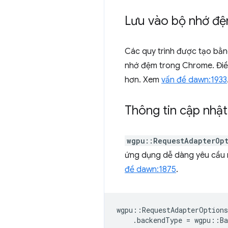
Lưu vào bộ nhớ đệ
Các quy trình được tạo bằ
nhớ đệm trong Chrome. Điều
hơn. Xem
vấn đề dawn:1933
Thông tin cập nhậ
wgpu::RequestAdapterOp
ứng dụng dễ dàng yêu cầu m
đề dawn:1875
.
wgpu
::
RequestAdapterOptions
.
backendType
=
wgpu
::
B