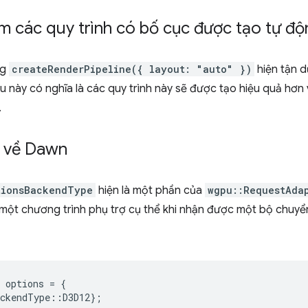
m các quy trình có bố cục được tạo tự độ
ng
createRenderPipeline({ layout: "auto" })
hiện tận d
 này có nghĩa là các quy trình này sẽ được tạo hiệu quả hơn 
.
t về Dawn
tionsBackendType
hiện là một phần của
wgpu::RequestAda
ột chương trình phụ trợ cụ thể khi nhận được một bộ chuyển
options
=
{
ackendType
::
D3D12
};