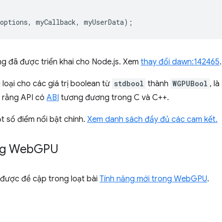
options
,
myCallback
,
myUserData
);
g đã được triển khai cho Node.js. Xem
thay đổi dawn:142465
.
 loại cho các giá trị boolean từ
stdbool
thành
WGPUBool
, là
 rằng API có
ABI
tương đương trong C và C++.
t số điểm nổi bật chính.
Xem danh sách đầy đủ các cam kết.
ng Web
GPU
được đề cập trong loạt bài
Tính năng mới trong WebGPU
.