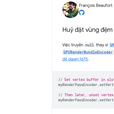
François Beaufort
Huỷ đặt vùng đệm 
Việc truyền
null
thay vì
G
GPURenderBundleEncoder
đề dawn:1675
.
// Set vertex buffer in slo
myRenderPassEncoder
.
setVert
// Then later, unset vertex
myRenderPassEncoder
.
setVert