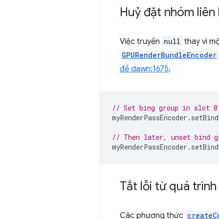
Huỷ đặt nhóm liên 
Việc truyền
null
thay vì m
GPURenderBundleEncoder
đề dawn:1675
.
// Set bing group in slot 0
myRenderPassEncoder
.
setBind
// Then later, unset bind g
myRenderPassEncoder
.
setBind
Tắt lỗi từ quá trìn
Các phương thức
createC