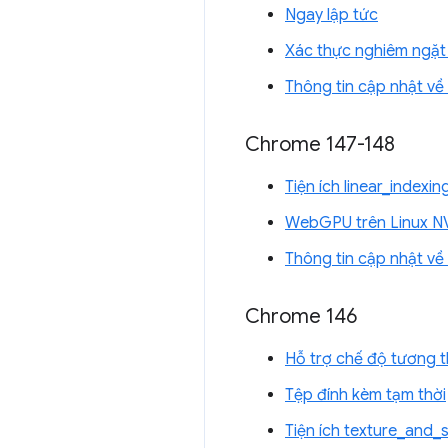
Ngay lập tức
Xác thực nghiêm ngặt 
Thông tin cập nhật v
Chrome 147-148
Tiện ích linear_index
WebGPU trên Linux N
Thông tin cập nhật v
Chrome 146
Hỗ trợ chế độ tương 
Tệp đính kèm tạm thời
Tiện ích texture_and