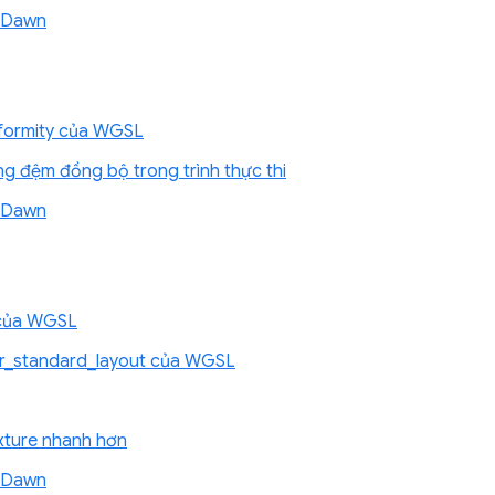
ề Dawn
iformity của WGSL
g đệm đồng bộ trong trình thực thi
ề Dawn
 của WGSL
fer_standard_layout của WGSL
exture nhanh hơn
ề Dawn