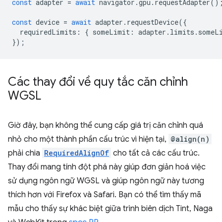
const
adapter
=
await
navigator
.
gpu
.
requestAdapter
()
const
device
=
await
adapter
.
requestDevice
({
requiredLimits
:
{
someLimit
:
adapter
.
limits
.
someL
});
Các thay đổi về quy tắc căn chỉnh
WGSL
Giờ đây, bạn không thể cung cấp giá trị căn chỉnh quá
nhỏ cho một thành phần cấu trúc vì hiện tại,
@align(n)
phải chia
RequiredAlignOf
cho tất cả các cấu trúc.
Thay đổi mang tính đột phá này giúp đơn giản hoá việc
sử dụng ngôn ngữ WGSL và giúp ngôn ngữ này tương
thích hơn với Firefox và Safari. Bạn có thể tìm thấy mã
mẫu cho thấy sự khác biệt giữa trình biên dịch Tint, Naga