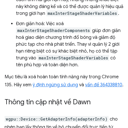
này không đáng kể và có thể được quản lý hiệu quả
trong giới hạn
maxInterStageShaderVariables
.
Đơn giản hoá: Việc xoá
maxInterStageShaderComponents
giúp đơn giản
hoá giao diện chương trình đổ bóng và giảm độ
phức tạp cho nhà phát triển. Thay vì quản lý 2 giới
hạn riêng biệt có sự khác biệt nhỏ, họ có thể tập
trung vào
maxInterStageShaderVariables
có
tên phù hợp và toàn diện hơn.
Mục tiêu là xoá hoàn toàn tính năng này trong Chrome
135. Hãy xem
ý định ngừng sử dụng
và
vấn đề 364338810
.
Thông tin cập nhật về Dawn
wgpu::Device::GetAdapterInfo(adapterInfo)
cho
phép bạn lấy thông tin về bộ chuyển đổi trực tiếp từ