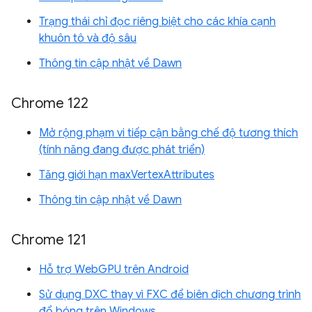
Trạng thái chỉ đọc riêng biệt cho các khía cạnh
khuôn tô và độ sâu
Thông tin cập nhật về Dawn
Chrome 122
Mở rộng phạm vi tiếp cận bằng chế độ tương thích
(tính năng đang được phát triển)
Tăng giới hạn maxVertexAttributes
Thông tin cập nhật về Dawn
Chrome 121
Hỗ trợ WebGPU trên Android
Sử dụng DXC thay vì FXC để biên dịch chương trình
đổ bóng trên Windows