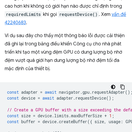
cao hơn khi không có giới hạn nào được chỉ định trong
requiredLimits
khi gọi
requestDevice()
. Xem
vấn đề
42240683
.
Ví dụ sau đây cho thấy một thông báo lỗi được cải thiện
đã ghi lại trong bảng điều khiển Công cụ cho nhà phát
triển khi tạo một vùng đệm GPU có dung lượng bộ nhớ
đệm vượt quá giới hạn dung lượng bộ nhớ đệm tối đa
mặc định của thiết bị.
const
adapter
=
await
navigator
.
gpu
.
requestAdapter
()
const
device
=
await
adapter
.
requestDevice
();
// Create a GPU buffer with a size exceeding the def
const
size
=
device
.
limits
.
maxBufferSize
+
1
;
const
buffer
=
device
.
createBuffer
({
size
,
usage
:
GP