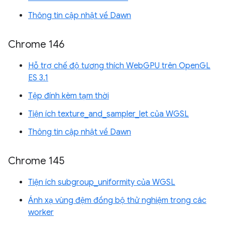
Thông tin cập nhật về Dawn
Chrome 146
Hỗ trợ chế độ tương thích WebGPU trên OpenGL
ES 3.1
Tệp đính kèm tạm thời
Tiện ích texture_and_sampler_let của WGSL
Thông tin cập nhật về Dawn
Chrome 145
Tiện ích subgroup_uniformity của WGSL
Ánh xạ vùng đệm đồng bộ thử nghiệm trong các
worker