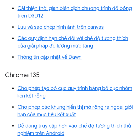
Cải thiện thời gian biên dịch chương trình đổ bóng
trên D3D12
Lưu và sao chép hình ảnh trên canvas
Các quy định hạn chế đối với chế độ tương thích
của giải pháp đo lường mức tăng
Thông tin cập nhật về Dawn
Chrome 135
Cho phép tạo bố cục quy trình bằng bố cục nhóm
liên kết rỗng
Cho phép các khung hiển thị mở rộng ra ngoài giới
hạn của mục tiêu kết xuất
Dễ dàng truy cập hơn vào chế độ tương thích thử
nghiệm trên Android