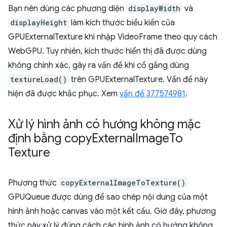
Bạn nên dùng các phương diện
displayWidth
và
displayHeight
làm kích thước biểu kiến của
GPUExternalTexture khi nhập VideoFrame theo quy cách
WebGPU. Tuy nhiên, kích thước hiển thị đã được dùng
không chính xác, gây ra vấn đề khi cố gắng dùng
textureLoad()
trên GPUExternalTexture. Vấn đề này
hiện đã được khắc phục. Xem
vấn đề 377574981
.
Xử lý hình ảnh có hướng không mặc
định bằng copy
External
Image
To
Texture
Phương thức
copyExternalImageToTexture()
GPUQueue được dùng để sao chép nội dung của một
hình ảnh hoặc canvas vào một kết cấu. Giờ đây, phương
thức này xử lý đúng cách các hình ảnh có hướng không