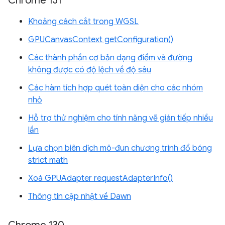
Chrome 131
Khoảng cách cắt trong WGSL
GPUCanvasContext getConfiguration()
Các thành phần cơ bản dạng điểm và đường
không được có độ lệch về độ sâu
Các hàm tích hợp quét toàn diện cho các nhóm
nhỏ
Hỗ trợ thử nghiệm cho tính năng vẽ gián tiếp nhiều
lần
Lựa chọn biên dịch mô-đun chương trình đổ bóng
strict math
Xoá GPUAdapter requestAdapterInfo()
Thông tin cập nhật về Dawn