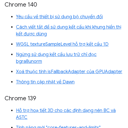
Chrome 140
Yêu cầu về thiết bị sử dụng bộ chuyển đổi
Cách viết tắt để sử dụng kết cấu khi khung hiển thị
kết được dùng
WGSL textureSampleLevel hỗ trợ kết cấu 1D
Ngừng sử dụng kết cấu lưu trữ chỉ đọc
bgra8unorm
Xoá thuộc tính isFallbackAdapter của GPUAdapter
Thông tin cập nhật về Dawn
Chrome 139
Hỗ trợ hoạ tiết 3D cho các định dạng nén BC và
ASTC
Tính năng mới "core-features-and-limits"