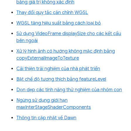
bằng giá trị không xác định
Thay đổi quy tắc căn chỉnh WGSL
WGSL tăng hiệu suất bằng cách loại bỏ
Sử dụng VideoFrame displaySize cho các kết cấu
bên ngoài
Xử lý hình ảnh có hướng không mặc định bằng
copyExternalImageToTexture
Cải thiện trải nghiệm của nhà phát triển
Bật chế độ tương thích bằng featureLevel
Dọn dẹp các tính năng thử nghiệm của nhóm con
Ngừng sử dụng giới hạn
maxInterStageShaderComponents
Thông tin cập nhật về Dawn