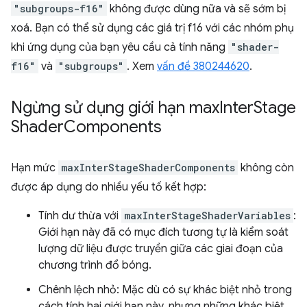
"subgroups-f16"
không được dùng nữa và sẽ sớm bị
xoá. Bạn có thể sử dụng các giá trị f16 với các nhóm phụ
khi ứng dụng của bạn yêu cầu cả tính năng
"shader-
f16"
và
"subgroups"
. Xem
vấn đề 380244620
.
Ngừng sử dụng giới hạn max
Inter
Stage
Shader
Components
Hạn mức
maxInterStageShaderComponents
không còn
được áp dụng do nhiều yếu tố kết hợp:
Tính dư thừa với
maxInterStageShaderVariables
:
Giới hạn này đã có mục đích tương tự là kiểm soát
lượng dữ liệu được truyền giữa các giai đoạn của
chương trình đổ bóng.
Chênh lệch nhỏ: Mặc dù có sự khác biệt nhỏ trong
cách tính hai giới hạn này, nhưng những khác biệt