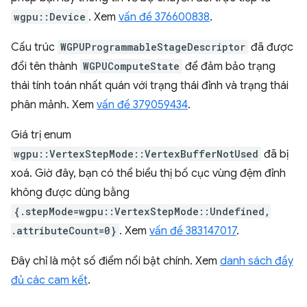
wgpu::Device
. Xem
vấn đề 376600838
.
Cấu trúc
WGPUProgrammableStageDescriptor
đã được
đổi tên thành
WGPUComputeState
để đảm bảo trạng
thái tính toán nhất quán với trạng thái đỉnh và trạng thái
phân mảnh. Xem
vấn đề 379059434
.
Giá trị enum
wgpu::VertexStepMode::VertexBufferNotUsed
đã bị
xoá. Giờ đây, bạn có thể biểu thị bố cục vùng đệm đỉnh
không được dùng bằng
{.stepMode=wgpu::VertexStepMode::Undefined,
.attributeCount=0}
. Xem
vấn đề 383147017
.
Đây chỉ là một số điểm nổi bật chính. Xem
danh sách đầy
đủ các cam kết
.