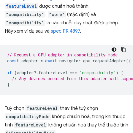
featureLevel
được chuẩn hoá thành
"compatibility"
.
"core"
(mặc định) và
"compatibility"
là các chuỗi duy nhất được phép.
Hãy xem ví dụ sau và
spec PR 4897
.
// Request a GPU adapter in compatibility mode
const
adapter
=
await
navigator
.
gpu
.
requestAdapter
({
if
(
adapter
?
.
featureLevel
===
"compatibility"
)
{
// Any devices created from this adapter will supp
}
Tuỳ chọn
featureLevel
thay thế tuỳ chọn
compatibilityMode
không chuẩn hoá, trong khi thuộc
tính
featureLevel
không chuẩn hoá thay thế thuộc tính