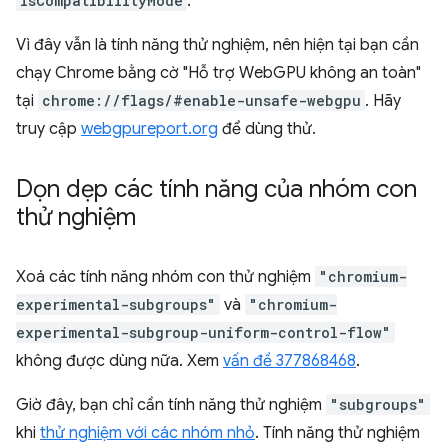
isCompatibilityMode
.
Vì đây vẫn là tính năng thử nghiệm, nên hiện tại bạn cần
chạy Chrome bằng cờ "Hỗ trợ WebGPU không an toàn"
tại
chrome://flags/#enable-unsafe-webgpu
. Hãy
truy cập
webgpureport.org
để dùng thử.
Dọn dẹp các tính năng của nhóm con
thử nghiệm
Xoá các tính năng nhóm con thử nghiệm
"chromium-
experimental-subgroups"
và
"chromium-
experimental-subgroup-uniform-control-flow"
không được dùng nữa. Xem
vấn đề 377868468
.
Giờ đây, bạn chỉ cần tính năng thử nghiệm
"subgroups"
khi
thử nghiệm với các nhóm nhỏ
. Tính năng thử nghiệm