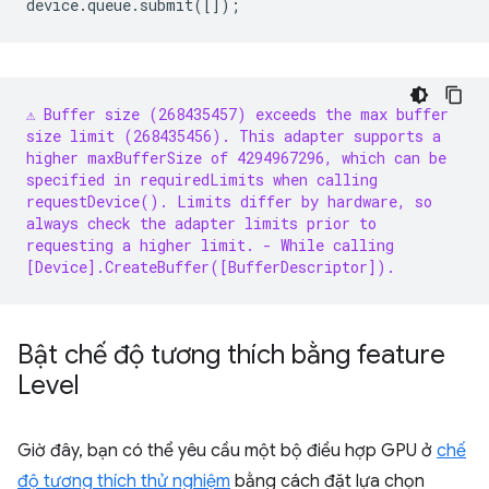
device
.
queue
.
submit
([]);
⚠️ Buffer size (268435457) exceeds the max buffer
size limit (268435456). This adapter supports a
higher maxBufferSize of 4294967296, which can be
specified in requiredLimits when calling
requestDevice(). Limits differ by hardware, so
always check the adapter limits prior to
requesting a higher limit.
- While calling
[Device].CreateBuffer([BufferDescriptor]).
Bật chế độ tương thích bằng feature
Level
Giờ đây, bạn có thể yêu cầu một bộ điều hợp GPU ở
chế
độ tương thích thử nghiệm
bằng cách đặt lựa chọn