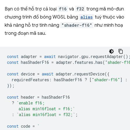
Bạn có thể hỗ trợ cả loại
f16
và
f32
trong mã mô-đun
chương trình đổ bóng WGSL bằng
alias
tuỳ thuộc vào
khả năng hỗ trợ tính năng
"shader-f16"
như minh hoạ
trong đoạn mã sau.
const
adapter
=
await
navigator
.
gpu
.
requestAdapter
()
const
hasShaderF16
=
adapter
.
features
.
has
(
"shader-f1
const
device
=
await
adapter
.
requestDevice
({
requiredFeatures
:
hasShaderF16
?
[
"shader-f16"
]
:
});
const
header
=
hasShaderF16
?
`enable f16;
     alias min16float = f16;`
:
`alias min16float = f32;`
;
const
code
=
`