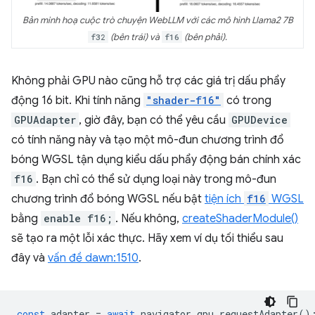
Bản minh hoạ cuộc trò chuyện WebLLM với các mô hình Llama2 7B
f32
(bên trái) và
f16
(bên phải).
Không phải GPU nào cũng hỗ trợ các giá trị dấu phẩy
động 16 bit. Khi tính năng
"shader-f16"
có trong
GPUAdapter
, giờ đây, bạn có thể yêu cầu
GPUDevice
có tính năng này và tạo một mô-đun chương trình đổ
bóng WGSL tận dụng kiểu dấu phẩy động bán chính xác
f16
. Bạn chỉ có thể sử dụng loại này trong mô-đun
chương trình đổ bóng WGSL nếu bật
tiện ích
f16
WGSL
bằng
enable f16;
. Nếu không,
createShaderModule()
sẽ tạo ra một lỗi xác thực. Hãy xem ví dụ tối thiểu sau
đây và
vấn đề dawn:1510
.
const
adapter
=
await
navigator
.
gpu
.
requestAdapter
()