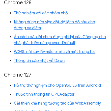
Chrome 128
Thử nghiệm với các nhóm nhỏ
Không dùng nữa việc đặt độ lệch độ sâu cho
đường và điểm
Ẩn cảnh báo lỗi chưa được ghi lại của Công cụ cho
nhà phát triển nếu preventDefault
WGSL nội suy lấy mẫu trước và một trong hai
Thông tin cập nhật về Dawn
Chrome 127
Hỗ trợ thử nghiệm cho OpenGL ES trên Android
Thuộc tính thông tin GPUAdapter
Cải thiện khả năng tương tác của WebAssembly