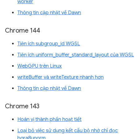
worker
Thông tin cập nhật về Dawn
Chrome 144
Tiện ích subgroup_id WGSL
Tiện ích uniform_buffer_standard_layout của WGSL
WebGPU trên Linux
writeBuffer và writeTexture nhanh hơn
Thông tin cập nhật về Dawn
Chrome 143
Hoán vị thành phần hoạt tiết
Loại bỏ việc sử dụng kết cấu bộ nhớ chỉ đọc
bgra8unorm