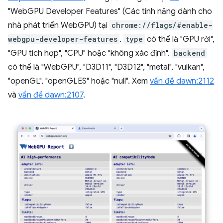
"WebGPU Developer Features" (Các tính năng dành cho
nhà phát triển WebGPU) tại
chrome://flags/#enable-
webgpu-developer-features
.
type
có thể là "GPU rời",
"GPU tích hợp", "CPU" hoặc "không xác định".
backend
có thể là "WebGPU", "D3D11", "D3D12", "metal", "vulkan",
"openGL", "openGLES" hoặc "null". Xem
vấn đề dawn:2112
và
vấn đề dawn:2107
.