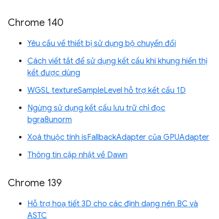
Chrome 140
Yêu cầu về thiết bị sử dụng bộ chuyển đổi
Cách viết tắt để sử dụng kết cấu khi khung hiển thị
kết được dùng
WGSL textureSampleLevel hỗ trợ kết cấu 1D
Ngừng sử dụng kết cấu lưu trữ chỉ đọc
bgra8unorm
Xoá thuộc tính isFallbackAdapter của GPUAdapter
Thông tin cập nhật về Dawn
Chrome 139
Hỗ trợ hoạ tiết 3D cho các định dạng nén BC và
ASTC