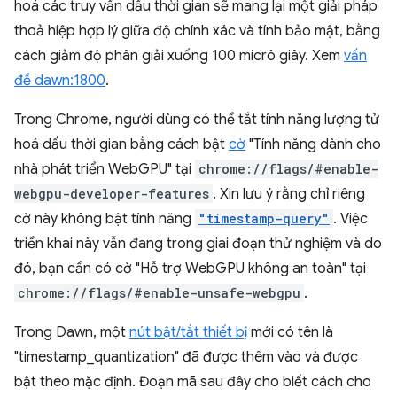
hoá các truy vấn dấu thời gian sẽ mang lại một giải pháp
thoả hiệp hợp lý giữa độ chính xác và tính bảo mật, bằng
cách giảm độ phân giải xuống 100 micrô giây. Xem
vấn
đề dawn:1800
.
Trong Chrome, người dùng có thể tắt tính năng lượng tử
hoá dấu thời gian bằng cách bật
cờ
"Tính năng dành cho
nhà phát triển WebGPU" tại
chrome://flags/#enable-
webgpu-developer-features
. Xin lưu ý rằng chỉ riêng
cờ này không bật tính năng
"timestamp-query"
. Việc
triển khai này vẫn đang trong giai đoạn thử nghiệm và do
đó, bạn cần có cờ "Hỗ trợ WebGPU không an toàn" tại
chrome://flags/#enable-unsafe-webgpu
.
Trong Dawn, một
nút bật/tắt thiết bị
mới có tên là
"timestamp_quantization" đã được thêm vào và được
bật theo mặc định. Đoạn mã sau đây cho biết cách cho