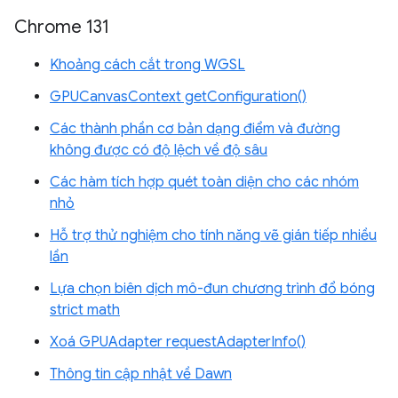
Chrome 131
Khoảng cách cắt trong WGSL
GPUCanvasContext getConfiguration()
Các thành phần cơ bản dạng điểm và đường
không được có độ lệch về độ sâu
Các hàm tích hợp quét toàn diện cho các nhóm
nhỏ
Hỗ trợ thử nghiệm cho tính năng vẽ gián tiếp nhiều
lần
Lựa chọn biên dịch mô-đun chương trình đổ bóng
strict math
Xoá GPUAdapter requestAdapterInfo()
Thông tin cập nhật về Dawn