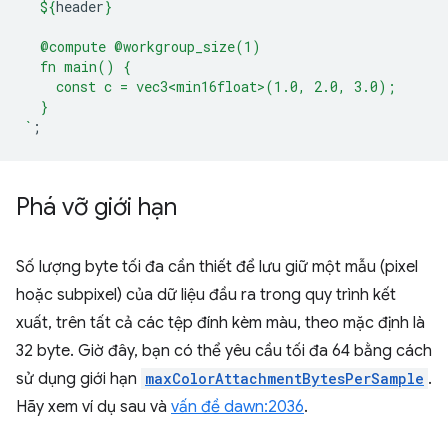
${
header
}
  @compute @workgroup_size(1)
  fn main() {
    const c = vec3<min16float>(1.0, 2.0, 3.0);
  }
`
;
Phá vỡ giới hạn
Số lượng byte tối đa cần thiết để lưu giữ một mẫu (pixel
hoặc subpixel) của dữ liệu đầu ra trong quy trình kết
xuất, trên tất cả các tệp đính kèm màu, theo mặc định là
32 byte. Giờ đây, bạn có thể yêu cầu tối đa 64 bằng cách
sử dụng giới hạn
maxColorAttachmentBytesPerSample
.
Hãy xem ví dụ sau và
vấn đề dawn:2036
.