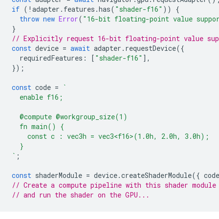
if
(
!
adapter
.
features
.
has
(
"shader-f16"
))
{
throw
new
Error
(
"16-bit floating-point value suppo
}
// Explicitly request 16-bit floating-point value sup
const
device
=
await
adapter
.
requestDevice
({
requiredFeatures
:
[
"shader-f16"
],
});
const
code
=
`
  enable f16;
  @compute @workgroup_size(1)
  fn main() {
    const c : vec3h = vec3<f16>(1.0h, 2.0h, 3.0h);
  }
`
;
const
shaderModule
=
device
.
createShaderModule
({
cod
// Create a compute pipeline with this shader module
// and run the shader on the GPU...