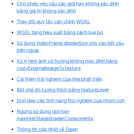
Cho phép yêu cầu các giới hạn không xác định
bằng giá trị không xác định
Thay đổi quy tắc căn chỉnh WGSL
WGSL tăng hiệu suất bằng cách loại bỏ
Sử dụng VideoFrame displaySize cho các kết cấu
bên ngoài
Xử lý hình ảnh có hướng không mặc định bằng
copyExternalImageToTexture
Cải thiện trải nghiệm của nhà phát triển
Bật chế độ tương thích bằng featureLevel
Dọn dẹp các tính năng thử nghiệm của nhóm con
Ngừng sử dụng giới hạn
maxInterStageShaderComponents
Thông tin cập nhật về Dawn