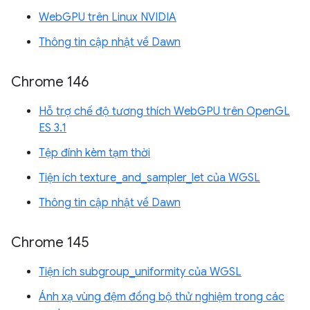
WebGPU trên Linux NVIDIA
Thông tin cập nhật về Dawn
Chrome 146
Hỗ trợ chế độ tương thích WebGPU trên OpenGL
ES 3.1
Tệp đính kèm tạm thời
Tiện ích texture_and_sampler_let của WGSL
Thông tin cập nhật về Dawn
Chrome 145
Tiện ích subgroup_uniformity của WGSL
Ánh xạ vùng đệm đồng bộ thử nghiệm trong các