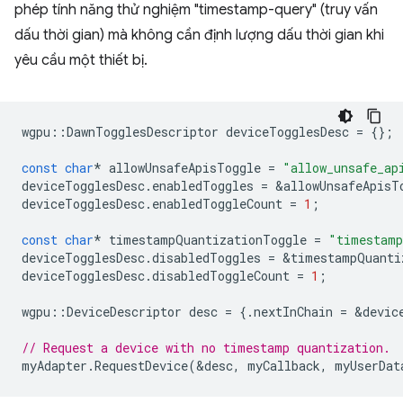
phép tính năng thử nghiệm "timestamp-query" (truy vấn
dấu thời gian) mà không cần định lượng dấu thời gian khi
yêu cầu một thiết bị.
wgpu
::
DawnTogglesDescriptor
deviceTogglesDesc
=
{};
const
char
*
allowUnsafeApisToggle
=
"allow_unsafe_ap
deviceTogglesDesc
.
enabledToggles
=
&
allowUnsafeApisT
deviceTogglesDesc
.
enabledToggleCount
=
1
;
const
char
*
timestampQuantizationToggle
=
"timestamp
deviceTogglesDesc
.
disabledToggles
=
&
timestampQuanti
deviceTogglesDesc
.
disabledToggleCount
=
1
;
wgpu
::
DeviceDescriptor
desc
=
{.
nextInChain
=
&
devic
// Request a device with no timestamp quantization.
myAdapter
.
RequestDevice
(
&
desc
,
myCallback
,
myUserDat