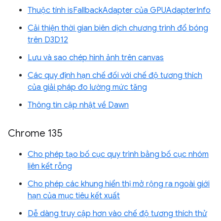
Thuộc tính isFallbackAdapter của GPUAdapterInfo
Cải thiện thời gian biên dịch chương trình đổ bóng
trên D3D12
Lưu và sao chép hình ảnh trên canvas
Các quy định hạn chế đối với chế độ tương thích
của giải pháp đo lường mức tăng
Thông tin cập nhật về Dawn
Chrome 135
Cho phép tạo bố cục quy trình bằng bố cục nhóm
liên kết rỗng
Cho phép các khung hiển thị mở rộng ra ngoài giới
hạn của mục tiêu kết xuất
Dễ dàng truy cập hơn vào chế độ tương thích thử