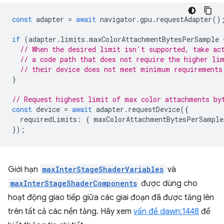
const
adapter
=
await
navigator
.
gpu
.
requestAdapter
()
if
(
adapter
.
limits
.
maxColorAttachmentBytesPerSample
 
// When the desired limit isn't supported, take ac
// a code path that does not require the higher li
// their device does not meet minimum requirements
}
// Request highest limit of max color attachments by
const
device
=
await
adapter
.
requestDevice
({
requiredLimits
:
{
maxColorAttachmentBytesPerSample
});
Giới hạn
maxInterStageShaderVariables
và
maxInterStageShaderComponents
được dùng cho
hoạt động giao tiếp giữa các giai đoạn đã được tăng lên
trên tất cả các nền tảng. Hãy xem
vấn đề dawn:1448
để