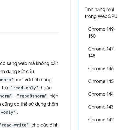
Tính năng mới
trong WebGPU
Chrome 149-
150
Chrome 147-
148
n có sang web mà không cần
Chrome 146
ịnh dạng kết cấu
snorm"
mới với tính năng
Chrome 145
u trữ
"read-only"
hoặc
Chrome 144
norm"
,
"rgba8snorm"
hiện
Bạn cũng có thể sử dụng thêm
Chrome 143
e-only"
.
Chrome 142
"read-write"
cho các định