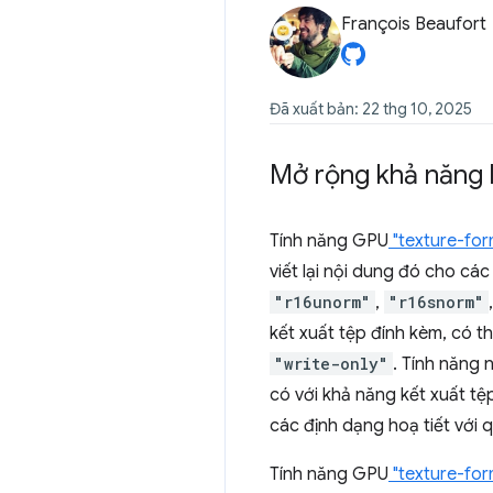
François Beaufort
Đã xuất bản: 22 thg 10, 2025
Mở rộng khả năng 
Tính năng GPU
"texture-for
viết lại nội dung đó cho c
"r16unorm"
,
"r16snorm"
kết xuất tệp đính kèm, có t
"write-only"
. Tính năng
có với khả năng kết xuất tệ
các định dạng hoạ tiết với 
Tính năng GPU
"texture-for