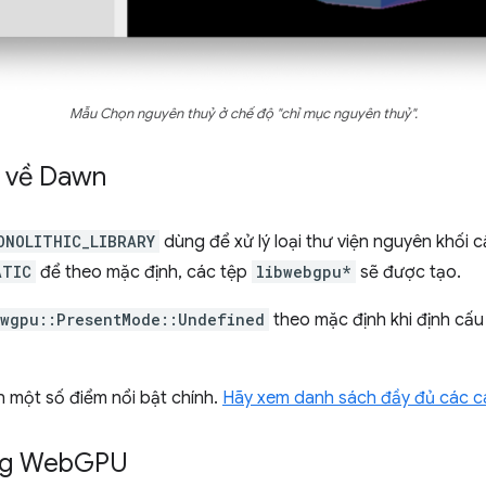
Mẫu Chọn nguyên thuỷ ở chế độ "chỉ mục nguyên thuỷ".
t về Dawn
ONOLITHIC_LIBRARY
dùng để xử lý loại thư viện nguyên khối cầ
ATIC
để theo mặc định, các tệp
libwebgpu*
sẽ được tạo.
wgpu::PresentMode::Undefined
theo mặc định khi định cấu
n một số điểm nổi bật chính.
Hãy xem danh sách đầy đủ các c
ng Web
GPU