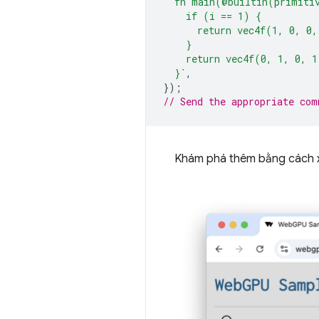
  fn main(@builtin(primiti
    if (i == 1) {
      return vec4f(1, 0, 0,
    }
    return vec4f(0, 1, 0, 1
  }`
,
});
// Send the appropriate com
Khám phá thêm bằng cách