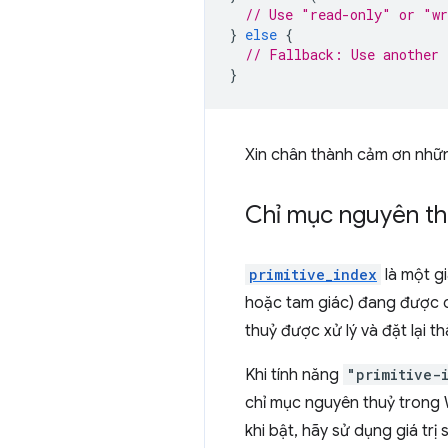
// Use "read-only" or "wr
}
else
{
// Fallback: Use another 
}
Xin chân thành cảm ơn những
Chỉ mục nguyên t
primitive_index
là một gi
hoặc tam giác) đang được ch
thuỷ được xử lý và đặt lại t
Khi tính năng
"primitive-
chỉ mục nguyên thuỷ trong
khi bật, hãy sử dụng giá trị