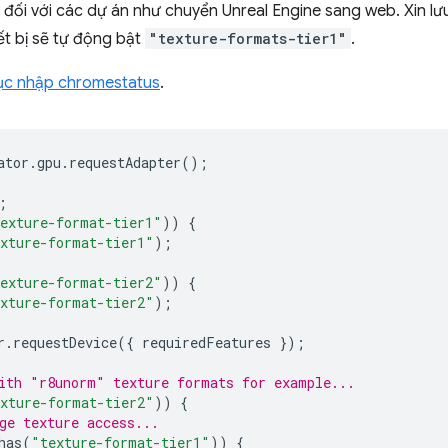
 đối với các dự án như chuyển Unreal Engine sang web. Xin lư
iết bị sẽ tự động bật
"texture-formats-tier1"
.
c nhập chromestatus
.
ator
.
gpu
.
requestAdapter
();
;
exture-format-tier1"
))
{
xture-format-tier1"
);
exture-format-tier2"
))
{
xture-format-tier2"
);
r
.
requestDevice
({
requiredFeatures
});
ith "r8unorm" texture formats for example...
xture-format-tier2"
))
{
ge texture access...
has
(
"texture-format-tier1"
))
{