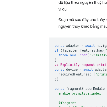
dữ liệu theo nguyên thuỷ ho
ví dụ.
Đoạn mã sau đây cho thấy m
nguyên thuỷ khác bằng mà
const
adapter
=
await
navig
if
(
!
adapter
.
features
.
has
(
throw
new
Error
(
"Primitiv
}
// Explicitly request primi
const
device
=
await
adapte
requiredFeatures
:
[
"prim
});
const
fragmentShaderModule
  enable primitive_index;
  @fragment