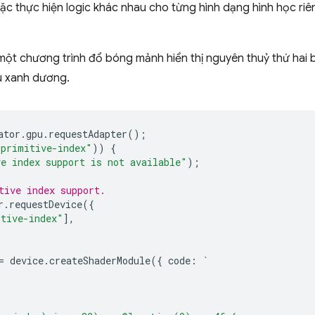
ặc thực hiện logic khác nhau cho từng hình dạng hình học riê
ột chương trình đổ bóng mảnh hiển thị nguyên thuỷ thứ hai 
u xanh dương.
ator
.
gpu
.
requestAdapter
();
"primitive-index"
))
{
e index support is not available"
);
tive index support.
r
.
requestDevice
({
itive-index"
],
=
device
.
createShaderModule
({
code
:
`