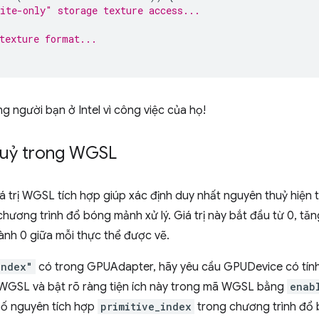
ite-only" storage texture access...
texture format...
 người bạn ở Intel vì công việc của họ!
huỷ trong WGSL
á trị WGSL tích hợp giúp xác định duy nhất nguyên thuỷ hiện t
ương trình đổ bóng mảnh xử lý. Giá trị này bắt đầu từ 0, tăn
hành 0 giữa mỗi thực thể được vẽ.
index"
có trong GPUAdapter, hãy yêu cầu GPUDevice có tính
 WGSL và bật rõ ràng tiện ích này trong mã WGSL bằng
enab
 số nguyên tích hợp
primitive_index
trong chương trình đổ 