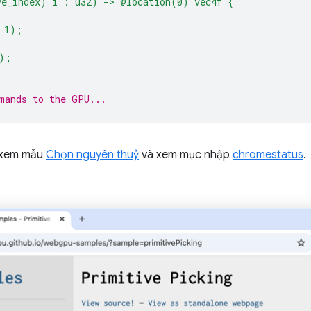
ve_index) i : u32) -> @location(0) vec4f {
 1);
);
mands to the GPU...
 xem mẫu
Chọn nguyên thuỷ
và xem mục nhập
chromestatus
.