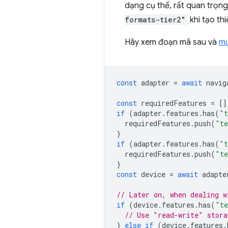
dạng cụ thể, rất quan trọng
formats-tier2"
khi tạo th
Hãy xem đoạn mã sau và
mụ
const
adapter
=
await
navig
const
requiredFeatures
=
[]
if
(
adapter
.
features
.
has
(
"t
requiredFeatures
.
push
(
"te
}
if
(
adapter
.
features
.
has
(
"t
requiredFeatures
.
push
(
"te
}
const
device
=
await
adapte
// Later on, when dealing w
if
(
device
.
features
.
has
(
"te
// Use "read-write" stora
}
else
if
(
device
.
features
.