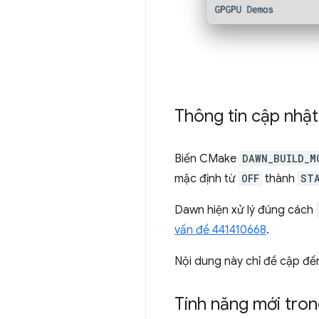
Thông tin cập nhậ
Biến CMake
DAWN_BUILD_M
mặc định từ
OFF
thành
ST
Dawn hiện xử lý đúng cách
vấn đề 441410668
.
Nội dung này chỉ đề cập đế
Tính năng mới tro