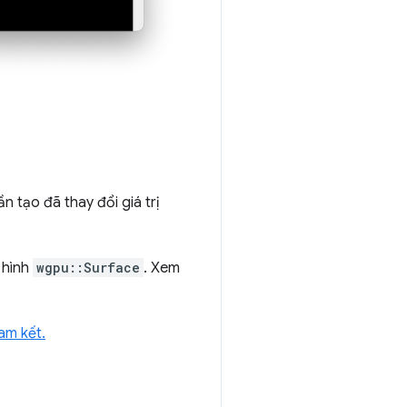
n tạo đã thay đổi giá trị
 hình
wgpu::Surface
. Xem
am kết.