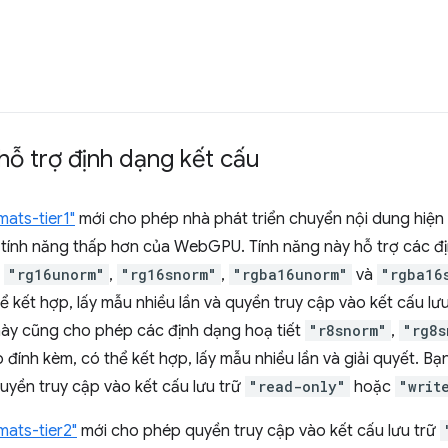
hỗ trợ định dạng kết cấu
mats-tier1"
mới cho phép nhà phát triển chuyển nội dung hiệ
ác tính năng thấp hơn của WebGPU. Tính năng này hỗ trợ các đ
,
"rg16unorm"
,
"rg16snorm"
,
"rgba16unorm"
và
"rgba16
hể kết hợp, lấy mẫu nhiều lần và quyền truy cập vào kết cấu lư
 này cũng cho phép các định dạng hoạ tiết
"r8snorm"
,
"rg8s
p đính kèm, có thể kết hợp, lấy mẫu nhiều lần và giải quyết. 
quyền truy cập vào kết cấu lưu trữ
"read-only"
hoặc
"writ
mats-tier2"
mới cho phép quyền truy cập vào kết cấu lưu trữ