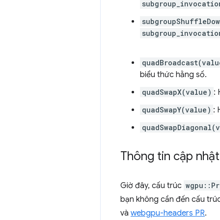
subgroup_invocatio
subgroupShuffleDow
subgroup_invocatio
quadBroadcast(valu
biểu thức hằng số.
quadSwapX(value)
:
quadSwapY(value)
:
quadSwapDiagonal(v
Thông tin cập nhậ
Giờ đây, cấu trúc
wgpu::Pr
bạn không cần đến cấu trú
và
webgpu-headers PR
.