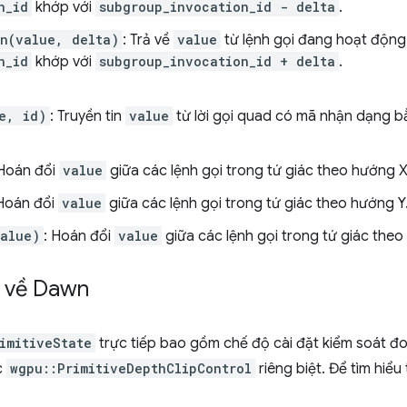
n_id
khớp với
subgroup_invocation_id - delta
.
n(value, delta)
: Trả về
value
từ lệnh gọi đang hoạt động
n_id
khớp với
subgroup_invocation_id + delta
.
e, id)
: Truyền tin
value
từ lời gọi quad có mã nhận dạng 
 Hoán đổi
value
giữa các lệnh gọi trong tứ giác theo hướng X
 Hoán đổi
value
giữa các lệnh gọi trong tứ giác theo hướng Y
alue)
: Hoán đổi
value
giữa các lệnh gọi trong tứ giác the
t về Dawn
imitiveState
trực tiếp bao gồm chế độ cài đặt kiểm soát đo
c
wgpu::PrimitiveDepthClipControl
riêng biệt. Để tìm hiể