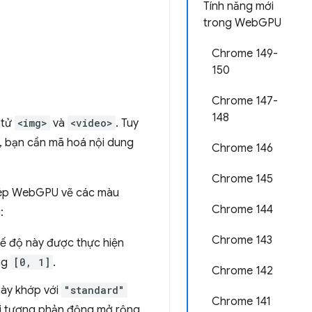
Tính năng mới
trong WebGPU
Chrome 149-
150
Chrome 147-
148
 tử
<img>
và
<video>
. Tuy
, bạn cần mã hoá nội dung
Chrome 146
Chrome 145
hép WebGPU vẽ các màu
Chrome 144
:
Chrome 143
hế độ này được thực hiện
ng
[0, 1]
.
Chrome 142
này khớp với
"standard"
Chrome 141
dải tương phản động mở rộng