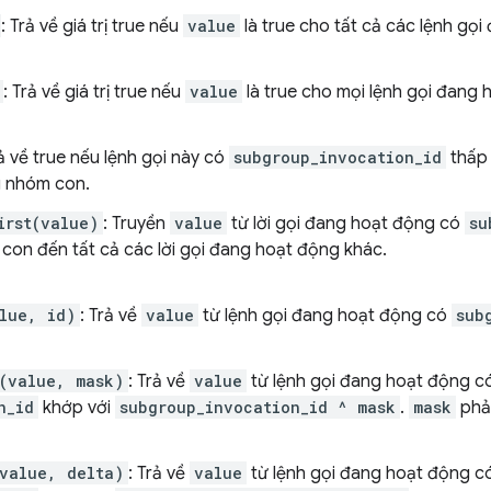
: Trả về giá trị true nếu
value
là true cho tất cả các lệnh gọ
: Trả về giá trị true nếu
value
là true cho mọi lệnh gọi đang
rả về true nếu lệnh gọi này có
subgroup_invocation_id
thấp 
g nhóm con.
irst(value)
: Truyền
value
từ lời gọi đang hoạt động có
su
con đến tất cả các lời gọi đang hoạt động khác.
lue, id)
: Trả về
value
từ lệnh gọi đang hoạt động có
sub
(value, mask)
: Trả về
value
từ lệnh gọi đang hoạt động c
n_id
khớp với
subgroup_invocation_id ^ mask
.
mask
phải
value, delta)
: Trả về
value
từ lệnh gọi đang hoạt động c