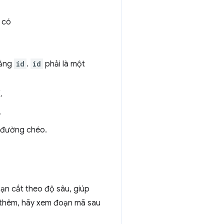
 có
bằng
id
.
id
phải là một
.
.
o đường chéo.
ạn cắt theo độ sâu, giúp
u thêm, hãy xem đoạn mã sau