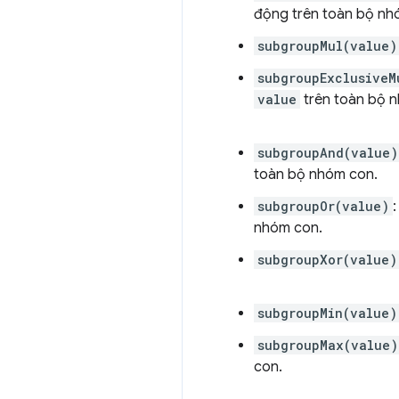
động trên toàn bộ nh
subgroupMul(value)
subgroupExclusiveM
value
trên toàn bộ 
subgroupAnd(value)
toàn bộ nhóm con.
subgroupOr(value)
nhóm con.
subgroupXor(value)
subgroupMin(value)
subgroupMax(value)
con.