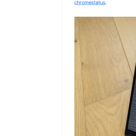
chromestatus
.