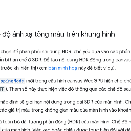
 độ ánh xạ tông màu trên khung hình
ựa chọn để phân phối nội dung HDR, chủ yếu dựa vào các phần
n bị hạn chế ở SDR. Để tạo nội dung HDR động trong canvas
trước khi hiển thị (xem
bản minh hoạ
này để biết ví dụ).
appingMode
mới trong cấu hình canvas WebGPU hiện cho p
FF
). Tham số này thực hiện việc đó thông qua các chế độ sau
 mặc định sẽ giới hạn nội dung trong dải SDR của màn hình. C
các giá trị màu trong không gian màu của màn hình vào khoả
á toàn bộ dải tương phản động (HDR) của màn hình. Chế độ 
của màn hình. Việc kẹp hoặc chiếu được thực hiện đối với 