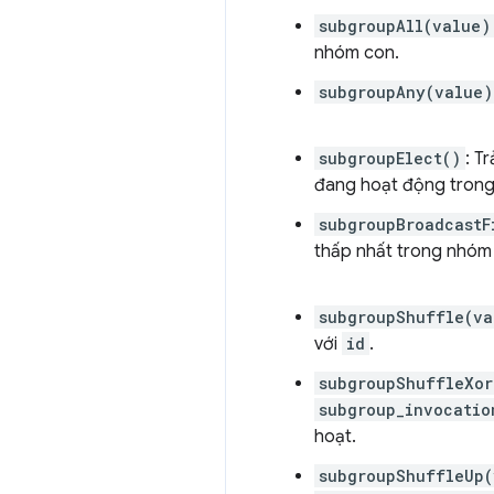
subgroupAll(value)
nhóm con.
subgroupAny(value)
subgroupElect()
: T
đang hoạt động tron
subgroupBroadcastF
thấp nhất trong nhóm 
subgroupShuffle(va
với
id
.
subgroupShuffleXor
subgroup_invocatio
hoạt.
subgroupShuffleUp(