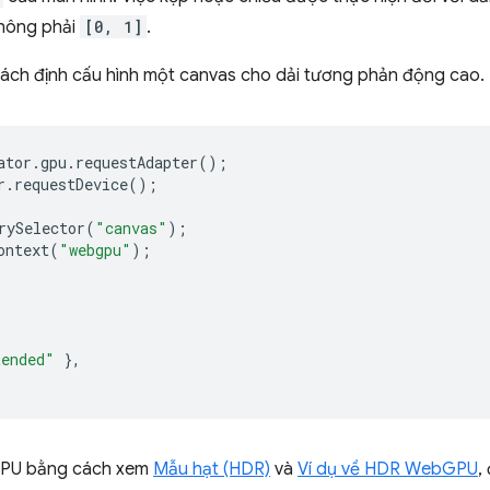
hông phải
[0, 1]
.
ách định cấu hình một canvas cho dải tương phản động cao.
ator
.
gpu
.
requestAdapter
();
r
.
requestDevice
();
rySelector
(
"canvas"
);
ontext
(
"webgpu"
);
tended"
},
PU bằng cách xem
Mẫu hạt (HDR)
và
Ví dụ về HDR WebGPU
,