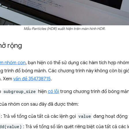
Mẫu Particles (HDR) xuất hiện trên màn hình HDR.
mở rộng
ệm nhóm con
, bạn hiện có thể sử dụng các hàm tích hợp nhóm
g trình đổ bóng mảnh. Các chương trình này không còn bị giớ
a. Xem
vấn đề 354738715
.
ợp
subgroup_size
hiện
có lỗi
trong chương trình đổ bóng mảnh
 của nhóm con sau đây đã được thêm:
: Trả về tổng của tất cả các lệnh gọi
value
đang hoạt động 
dd(value)
: Trả về tổng số lần quét riêng biệt của tất cả các 