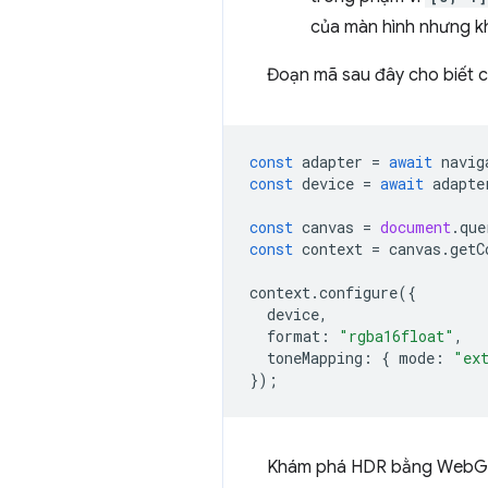
của màn hình nhưng k
Đoạn mã sau đây cho biết c
const
adapter
=
await
navig
const
device
=
await
adapte
const
canvas
=
document
.
que
const
context
=
canvas
.
getC
context
.
configure
({
device
,
format
:
"rgba16float"
,
toneMapping
:
{
mode
:
"ex
});
Khám phá HDR bằng WebG