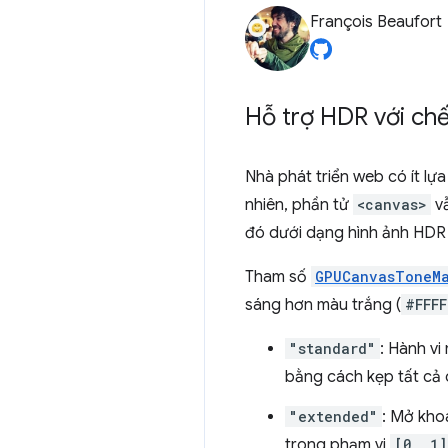
François Beaufort
Hỗ trợ HDR với chế
Nhà phát triển web có ít l
nhiên, phần tử
<canvas>
vẫ
đó dưới dạng hình ảnh HDR 
Tham số
GPUCanvasToneM
sáng hơn màu trắng (
#FFFF
"standard"
: Hành vi
bằng cách kẹp tất cả 
"extended"
: Mở kho
trong phạm vi
[0, 1]