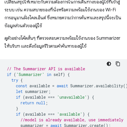
เปลี่ยนสรุปให้เหมาะกับความต้องการในการเดินทางของผู้ใช้ที่เข้าสู่
ระบบ เช่น ความสบายของที่นั่งหรือความพร้อมใช้งานของ Wi-Fi
การอนุมานฝั่งไคลเอ็นต์ ซึ่งหมายความว่าการค้นหาและสรุปนี้จะเป็น
ข้อมูลส่วนตัวของผู้ใช้
ดูตัวอย่างโค้ดสั้นๆ ที่ตรวจสอบความพร้อมใช้งานของ Summarizer
ให้บริบท และดึงข้อมูลรีวิวตามคำค้นหาของผู้ใช้
// The Summarizer API is available
if
(
'Summarizer'
in
self
)
{
try
{
const
available
=
await
Summarizer
.
availability
(
let
summarizer
;
if
(
available
===
'unavailable'
)
{
return
null
;
}
if
(
available
===
'available'
)
{
//model is already available, use immediately
summarizer
=
await
Summarizer
.
create
();