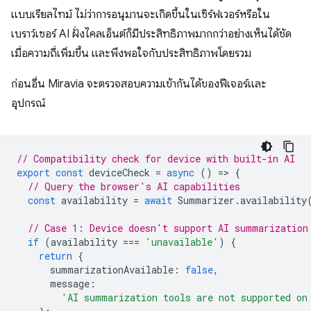
แบบเรียลไทม์ ไม่ว่าการอนุมานจะเกิดขึ้นในเซิร์ฟเวอร์หรือใน
เบราว์เซอร์ AI ฝั่งไคลเอ็นต์ก็มีประสิทธิภาพมากกว่าอย่างเห็นได้ชัด
เมื่อความถี่เพิ่มขึ้น และพึงพอใจกับประสิทธิภาพโดยรวม
ก่อนอื่น Miravia จะตรวจสอบความเข้ากันได้ของฟีเจอร์และ
อุปกรณ์
// Compatibility check for device with built-in AI
export
const
deviceCheck
=
async
()
=
>
{
// Query the browser's AI capabilities
const
availability
=
await
Summarizer
.
availability
// Case 1: Device doesn't support AI summarization
if
(
availability
===
'unavailable'
)
{
return
{
summarizationAvailable
:
false
,
message
:
'AI summarization tools are not supported on