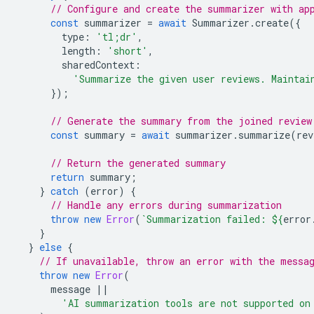
// Configure and create the summarizer with ap
const
summarizer
=
await
Summarizer
.
create
({
type
:
'tl;dr'
,
length
:
'short'
,
sharedContext
:
'Summarize the given user reviews. Maintai
});
// Generate the summary from the joined review
const
summary
=
await
summarizer
.
summarize
(
rev
// Return the generated summary
return
summary
;
}
catch
(
error
)
{
// Handle any errors during summarization
throw
new
Error
(
`Summarization failed: 
${
error
}
}
else
{
// If unavailable, throw an error with the messa
throw
new
Error
(
message
||
'AI summarization tools are not supported on