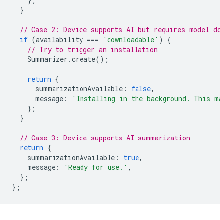
};
}
// Case 2: Device supports AI but requires model d
if
(
availability
===
'downloadable'
)
{
// Try to trigger an installation
Summarizer
.
create
();
return
{
summarizationAvailable
:
false
,
message
:
'Installing in the background. This m
};
}
// Case 3: Device supports AI summarization
return
{
summarizationAvailable
:
true
,
message
:
'Ready for use.'
,
};
};