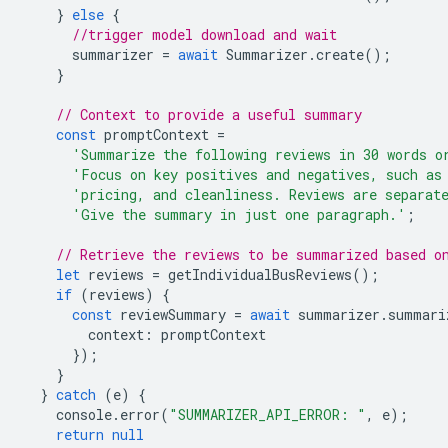
}
else
{
//trigger model download and wait
summarizer
=
await
Summarizer
.
create
();
}
// Context to provide a useful summary
const
promptContext
=
'Summarize the following reviews in 30 words o
'Focus on key positives and negatives, such as
'pricing, and cleanliness. Reviews are separat
'Give the summary in just one paragraph.'
;
// Retrieve the reviews to be summarized based o
let
reviews
=
getIndividualBusReviews
();
if
(
reviews
)
{
const
reviewSummary
=
await
summarizer
.
summari
context
:
promptContext
});
}
}
catch
(
e
)
{
console
.
error
(
"SUMMARIZER_API_ERROR: "
,
e
);
return
null