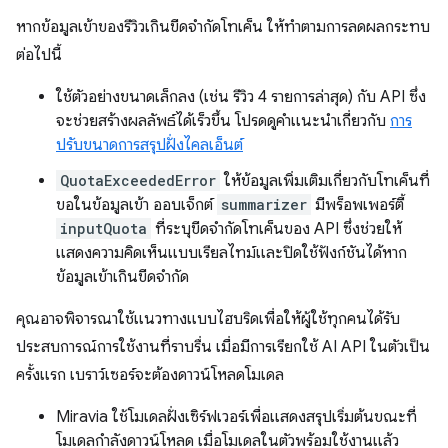
หากข้อมูลเข้าของรีวิวเกินขีดจำกัดโทเค็น ให้ทำตามการลดผลกระทบ
ต่อไปนี้
ใช้ตัวอย่างขนาดเล็กลง (เช่น รีวิว 4 รายการล่าสุด) กับ API ซึ่ง
จะช่วยสร้างผลลัพธ์ได้เร็วขึ้น โปรดดูคำแนะนำเกี่ยวกับ
การ
ปรับขนาดการสรุปฝั่งไคลเอ็นต์
QuotaExceededError
ให้ข้อมูลเพิ่มเติมเกี่ยวกับโทเค็นที่
ขอในข้อมูลเข้า ออบเจ็กต์
summarizer
มีพร็อพเพอร์ตี้
inputQuota
ที่ระบุขีดจำกัดโทเค็นของ API ซึ่งช่วยให้
แสดงความคิดเห็นแบบเรียลไทม์และปิดใช้ฟังก์ชันได้หาก
ข้อมูลเข้าเกินขีดจำกัด
คุณอาจพิจารณาใช้แนวทางแบบไฮบริดเพื่อให้ผู้ใช้ทุกคนได้รับ
ประสบการณ์การใช้งานที่ราบรื่น เมื่อมีการเรียกใช้ AI API ในตัวเป็น
ครั้งแรก เบราว์เซอร์จะต้องดาวน์โหลดโมเดล
Miravia ใช้โมเดลฝั่งเซิร์ฟเวอร์เพื่อแสดงสรุปเริ่มต้นขณะที่
โมเดลกำลังดาวน์โหลด เมื่อโมเดลในตัวพร้อมใช้งานแล้ว