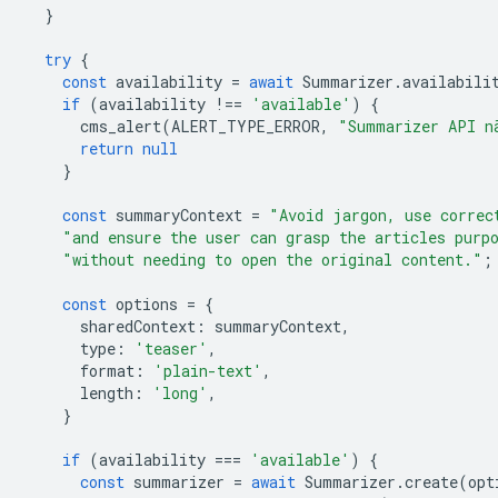
}
try
{
const
availability
=
await
Summarizer
.
availabili
if
(
availability
!==
'available'
)
{
cms_alert
(
ALERT_TYPE_ERROR
,
"Summarizer API n
return
null
}
const
summaryContext
=
"Avoid jargon, use correc
"and ensure the user can grasp the articles purp
"without needing to open the original content."
;
const
options
=
{
sharedContext
:
summaryContext
,
type
:
'teaser'
,
format
:
'plain-text'
,
length
:
'long'
,
}
if
(
availability
===
'available'
)
{
const
summarizer
=
await
Summarizer
.
create
(
opt