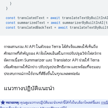
}
}
const
translatedText
=
await
translateTextByBuiltInA
const
summarizedText
=
await
summarizerByBuiltInAI
(
t
const
translatedBackText
=
await
translateTextByBuil
การผสานรวม AI API ในตัวของ Terra ได้สำเร็จแสดงให้เห็นถึง
ศักยภาพที่สำคัญของ AI ฝั่งไคลเอ็นต์ในการปรับปรุงเวิร์กโฟลว์การ
จัดการเนื้อหา Summarizer และ Translator API ช่วยให้ Terra
เพิ่มศักยภาพให้นักข่าว ปรับปรุงประสิทธิภาพ และพร้อมที่จะมอบ
ประสบการณ์การใช้งานที่ดียิ่งขึ้นในทุกแพลตฟอร์ม
แนวทางปฏิบัติแนะนำ
หมายเหตุ:
คุณดูแนวทางปฏิบัติแนะนำเหล่านี้ได้ทั้งในบล็อกโพสต์นี้และ
กรณี