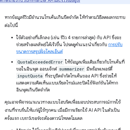
ศึกษาเกี่ยวกับ Summarizer API และรีวิวของผู้ใช้
หากข้อมูลรีวิวมีจำนวนโทเค็นเกินขีดจำกัด ให้ทำตามวิธีลดผลกระทบ
ต่อไปนี้
ใช้ตัวอย่างที่เล็กลง (เช่น รีวิว 4 รายการล่าสุด) กับ API ซึ่งจะ
ช่วยสร้างผลลัพธ์ได้เร็วขึ้น โปรดดูคำแนะนำเกี่ยวกับ
การปรับ
ขนาดการสรุปฝั่งไคลเอ็นต์
QuotaExceededError
ให้ข้อมูลเพิ่มเติมเกี่ยวกับโทเค็นที่
ขอในอินพุต ออบเจ็กต์
summarizer
มีพร็อพเพอร์ตี้
inputQuota
ที่ระบุขีดจำกัดโทเค็นของ API ซึ่งช่วยให้
แสดงความคิดเห็นแบบเรียลไทม์และปิดใช้ฟังก์ชันได้หาก
อินพุตเกินขีดจำกัด
คุณอาจพิจารณาแนวทางแบบไฮบริดเพื่อมอบประสบการณ์การใช้
งานที่ราบรื่นให้แก่ผู้ใช้ทุกคน เมื่อมีการเรียกใช้ AI API ในตัวเป็น
ครั้งแรก เบราว์เซอร์จะต้องดาวน์โหลดโมเดล