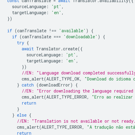
const
canTranslate
=
await
Translator
.
availability
({
sourceLanguage
:
'pt'
,
targetLanguage
:
'en'
,
})
if
(
canTranslate
!==
'available'
)
{
if
(
canTranslate
===
'downloadable'
)
{
try
{
await
Translator
.
create
({
sourceLanguage
:
'pt'
,
targetLanguage
:
'en'
,
})
//EN: "Language download completed successfull
cms_alert
(
ALERT_TYPE_OK
,
"Download do idioma 
}
catch
(
downloadError
)
{
//EN: "Error downloading the language required
cms_alert
(
ALERT_TYPE_ERROR
,
"Erro ao realizar
return
}
}
else
{
//EN: "Translation is not available or not ready
cms_alert
(
ALERT_TYPE_ERROR
,
"A tradução não est
return