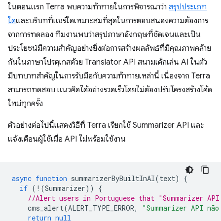
ในตอนแรก Terra พบความท้าทายในการพิจารณาว่า
สรุปประเภท
ใด
และบริบทที่แชร์ใดเหมาะสมที่สุดในการตอบสนองความต้องการ
จากการทดลอง ทีมงานพบว่าสรุปภาษาอังกฤษที่ชัดเจนและเป็น
ประโยชน์มีความสำคัญอย่างยิ่งต่อการสร้างผลลัพธ์ที่มีคุณภาพคล้าย
กันในภาษาโปรตุเกสด้วย Translator API สนามเด็กเล่น AI ในตัว
มีบทบาทสำคัญในการรับมือกับความท้าทายเหล่านี้ เนื่องจาก Terra
สามารถทดสอบ แนวคิดได้อย่างรวดเร็วโดยไม่ต้องปรับโครงสร้างโค้ด
ใหม่ทุกครั้ง
ตัวอย่างต่อไปนี้แสดงวิธีที่ Terra เรียกใช้ Summarizer API และ
แจ้งเตือนผู้ใช้เมื่อ API ไม่พร้อมใช้งาน
async
function
summarizerByBuiltInAI
(
text
)
{
if
(
!
(
Summarizer
))
{
//Alert users in Portuguese that "Summarizer API
cms_alert
(
ALERT_TYPE_ERROR
,
"Summarizer API não
return
null