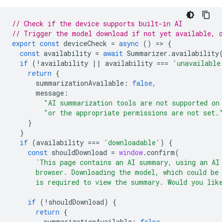
// Check if the device supports built-in AI
// Trigger the model download if not yet available, 
export
const
deviceCheck
=
async
()
=
>
{
const
availability
=
await
Summarizer
.
availability
if
(
!
availability
||
availability
===
'unavailable
return
{
summarizationAvailable
:
false
,
message
:
"AI summarization tools are not supported on
"or the appropriate permissions are not set.
}
}
if
(
availability
===
'downloadable'
)
{
const
shouldDownload
=
window
.
confirm
(
`This page contains an AI summary, using an AI
      browser. Downloading the model, which could be
      is required to view the summary. Would you lik
if
(
!
shouldDownload
)
{
return
{
summarizationAvailable
:
false
,