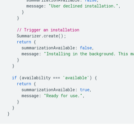
message
:
"User declined installation."
,
}
}
// Trigger an installation
Summarizer
.
create
();
return
{
summarizationAvailable
:
false
,
message
:
"Installing in the background. This m
}
}
if
(
availability
===
'available'
)
{
return
{
summarizationAvailable
:
true
,
message
:
"Ready for use."
,
}
}
}