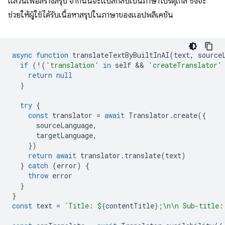
แล้วนี้เพื่อสร้างสรุป จากนั้นจะแปลกลับเป็นภาษาโปรตุเกส ซึ่งจะ
ช่วยให้ผู้ใช้ได้รับเนื้อหาสรุปในภาษาของแอปพลิเคชัน
async
function
translateTextByBuiltInAI
(
text
,
source
if
(
!
(
'translation'
in
self
 && 
'createTranslator'
return
null
}
try
{
const
translator
=
await
Translator
.
create
({
sourceLanguage
,
targetLanguage
,
})
return
await
translator
.
translate
(
text
)
}
catch
(
error
)
{
throw
error
}
}
const
text
=
`Title: 
${
contentTitle
}
;\n\n Sub-title: