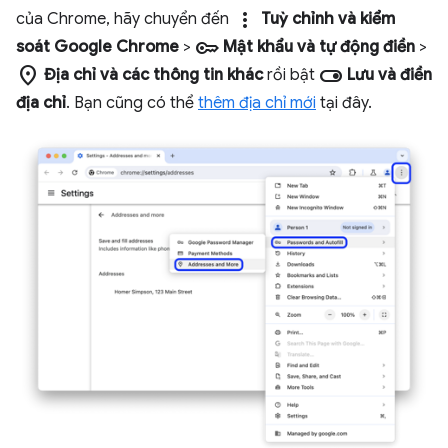
more_vert
của Chrome, hãy chuyển đến
Tuỳ chỉnh và kiểm
key
soát Google Chrome
>
Mật khẩu và tự động điền
>
location_on
toggle_on
Địa chỉ và các thông tin khác
rồi bật
Lưu và điền
địa chỉ
. Bạn cũng có thể
thêm địa chỉ mới
tại đây.