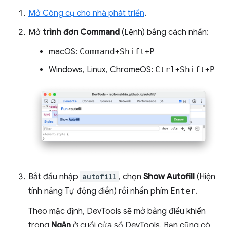
Mở Công cụ cho nhà phát triển
.
Mở
trình đơn Command
(Lệnh) bằng cách nhấn:
macOS:
Command
+
Shift
+
P
Windows, Linux, ChromeOS:
Ctrl
+
Shift
+
P
Bắt đầu nhập
autofill
, chọn
Show Autofill
(Hiện
tính năng Tự động điền) rồi nhấn phím
Enter
.
Theo mặc định, DevTools sẽ mở bảng điều khiển
trong
Ngăn
ở cuối cửa sổ DevTools. Bạn cũng có