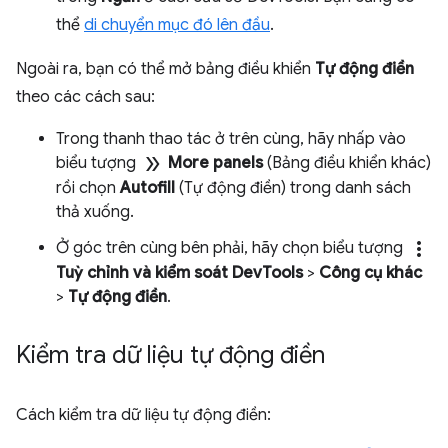
thể
di chuyển mục đó lên đầu
.
Ngoài ra, bạn có thể mở bảng điều khiển
Tự động điền
theo các cách sau:
Trong thanh thao tác ở trên cùng, hãy nhấp vào
double_arrow
biểu tượng
More panels
(Bảng điều khiển khác)
rồi chọn
Autofill
(Tự động điền) trong danh sách
thả xuống.
more_vert
Ở góc trên cùng bên phải, hãy chọn biểu tượng
Tuỳ chỉnh và kiểm soát DevTools
>
Công cụ khác
>
Tự động điền
.
Kiểm tra dữ liệu tự động điền
Cách kiểm tra dữ liệu tự động điền: