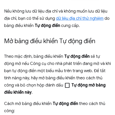
Nếu không lưu dữ liệu địa chỉ và không muốn lưu dữ liệu
địa chỉ, bạn có thể sử dụng
dữ liệu địa chỉ thử nghiệm
do
bảng điều khiển
Tự động điền
cung cấp.
Mở bảng điều khiển Tự động điền
Theo mặc định, bảng điều khiển
Tự động điền
sẽ tự
động mở nếu Công cụ cho nhà phát triển đang mở và khi
bạn tự động điền một biểu mẫu trên trang web. Để tắt
tính năng này, hãy mở bảng điều khiển theo cách thủ
check_box_outline_blank
công và bỏ chọn hộp đánh dấu
Tự động mở bảng
điều khiển này
.
Cách mở bảng điều khiển
Tự động điền
theo cách thủ
công: