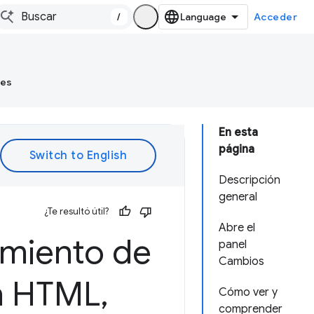
/
Acceder
tes
En esta
página
Descripción
general
¿Te resultó útil?
Abre el
imiento de
panel
Cambios
en HTML
,
Cómo ver y
comprender