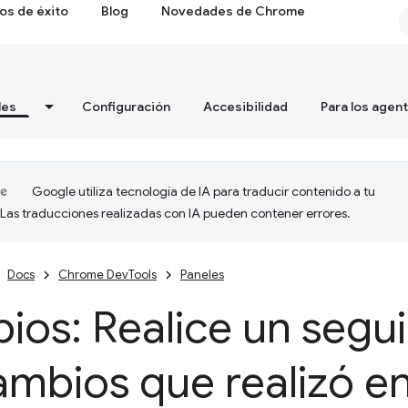
os de éxito
Blog
Novedades de Chrome
les
Configuración
Accesibilidad
Para los agen
Google utiliza tecnología de IA para traducir contenido a tu
 Las traducciones realizadas con IA pueden contener errores.
Docs
Chrome DevTools
Paneles
ios: Realice un segu
ambios que realizó 