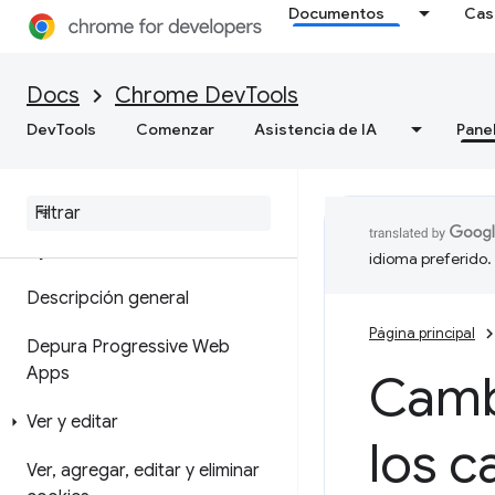
Documentos
Cas
de memoria
Cómo grabar instantáneas de
Docs
Chrome DevTools
montón
DevTools
Comenzar
Asistencia de IA
Pane
Herramienta de generación de
perfiles de asignación
Aplicación
idioma preferido.
Descripción general
Página principal
Depura Progressive Web
Apps
Camb
Ver y editar
los c
Ver
,
agregar
,
editar y eliminar