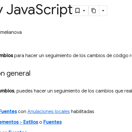
y Java
Script
Emelianova
mbios
para hacer un seguimiento de los cambios de código r
ón general
ambios
, puedes hacer un seguimiento de los cambios que reali
Fuentes
con
Anulaciones locales
habilitadas
ementos
>
Estilos
o
Fuentes