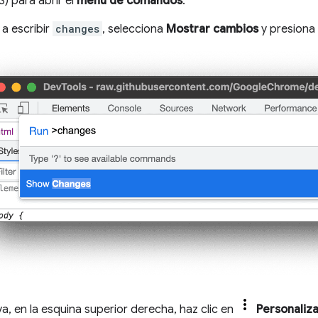
 para abrir el
menú de comandos
.
a escribir
changes
, selecciona
Mostrar cambios
y presiona
a, en la esquina superior derecha, haz clic en
Personaliza