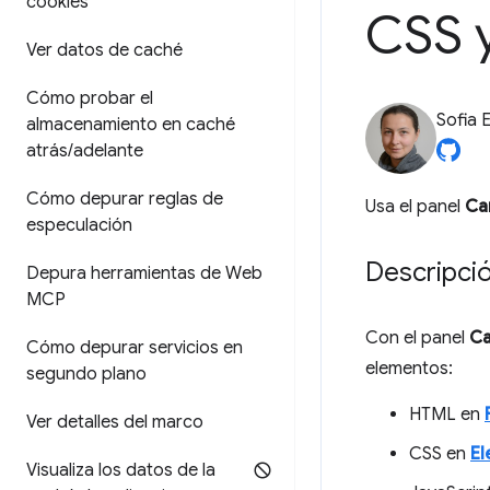
cookies
CSS 
Ver datos de caché
Cómo probar el
Sofia 
almacenamiento en caché
atrás
/
adelante
Cómo depurar reglas de
Usa el panel
Ca
especulación
Descripci
Depura herramientas de Web
MCP
Con el panel
C
Cómo depurar servicios en
elementos:
segundo plano
HTML en
Ver detalles del marco
CSS en
El
Visualiza los datos de la