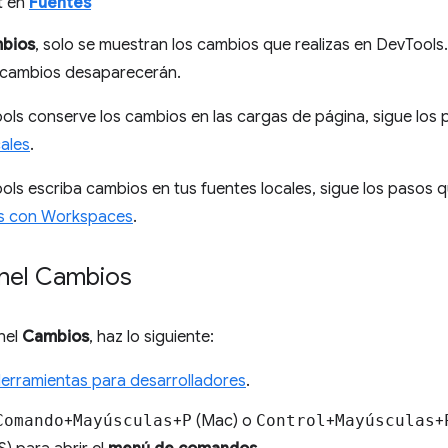
t en
Fuentes
bios
, solo se muestran los cambios que realizas en DevTools.
s cambios desaparecerán.
ls conserve los cambios en las cargas de página, sigue los 
ales
.
ls escriba cambios en tus fuentes locales, sigue los pasos 
os con Workspaces
.
anel Cambios
anel
Cambios
, haz lo siguiente:
Herramientas para desarrolladores
.
Comando
+
Mayúsculas
+
P
(Mac) o
Control
+
Mayúsculas
+