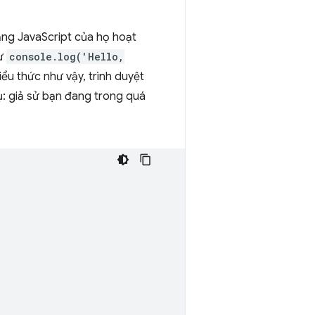
ng JavaScript của họ hoạt
hư
console.log('Hello,
iểu thức như vậy, trình duyệt
dụ: giả sử bạn đang trong quá