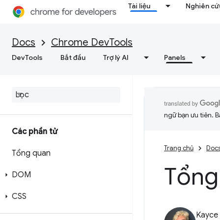
Tài liệu
Nghiên cứu
Docs
Chrome DevTools
DevTools
Bắt đầu
Trợ lý AI
Panels
ngữ bạn ưu tiên. B
Các phần tử
Trang chủ
Doc
Tổng quan
Tổng
DOM
CSS
Kayce