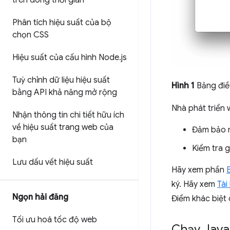
trên dòng thời gian
Phân tích hiệu suất của bộ
chọn CSS
Hiệu suất của cấu hình Node
.
js
Tuỳ chỉnh dữ liệu hiệu suất
Hình 1
Bảng điề
bằng API khả năng mở rộng
Nhà phát triển 
Nhận thông tin chi tiết hữu ích
về hiệu suất trang web của
Đảm bảo m
bạn
Kiểm tra g
Lưu dấu vết hiệu suất
Hãy xem phần
ký. Hãy xem
Tài
Ngọn hải đăng
Điểm khác biệt 
Tối ưu hoá tốc độ web
Chạy Java