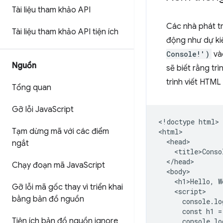
Tài liệu tham khảo API
Các nhà phát t
Tài liệu tham khảo API tiện ích
động như dự ki
Console!')
vào
Nguồn
sẽ biết rằng tr
trình viết HTML
Tổng quan
Gỡ lỗi Java
Script
<!doctype html>

Tạm dừng mã với các điểm
<html>

  <head>

ngắt
    <title>Conso
  </head>

Chạy đoạn mã Java
Script
  <body>

    <h1>Hello, W
Gỡ lỗi mã gốc thay vì triển khai
    <script>

bằng bản đồ nguồn
      console.lo
      const h1 =
Tiện ích bản đồ nguồn ignore
      console.lo