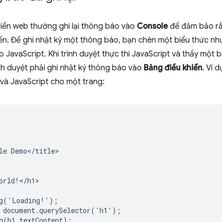
riển web thường ghi lại thông báo vào
Console
để đảm bảo rằ
ến. Để ghi nhật ký một thông báo, bạn chèn một biểu thức n
 JavaScript. Khi trình duyệt thực thi JavaScript và thấy một b
ình duyệt phải ghi nhật ký thông báo vào
Bảng điều khiển
. Ví 
 và JavaScript cho một trang:
le Demo</title>

orld!</h1>

g('Loading!');

 document.querySelector('h1');

g(h1.textContent);
