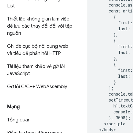
      console.as
List
      const arti
        {

Thiết lập không gian làm việc
          first:
để lưu các thay đổi đối với tệp
          last: 
nguồn
        },

        {

Ghi đè cục bộ nội dung web
          first:
          last: 
và tiêu đề phản hồi HTTP
        },

        {

Tài liệu tham khảo về gỡ lỗi
          first:
Java
Script
          last: 
        }

Gỡ lỗi C
/
C++ Web
Assembly
      ];

      console.ta
      setTimeout
        h1.textC
Mạng
        console.
      }, 3000);

Tổng quan
    </script>

  </body>
