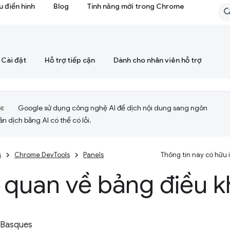
 điển hình
Blog
Tính năng mới trong Chrome
Cài đặt
Hỗ trợ tiếp cận
Dành cho nhân viên hỗ trợ
Google sử dụng công nghệ AI để dịch nội dung sang ngôn
ản dịch bằng AI có thể có lỗi.
s
Chrome DevTools
Panels
Thông tin này có hữu
 quan về bảng điều k
 Basques