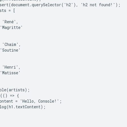
sert(document.querySelector('h2'), 'h2 not found!');

sts = [

 'René',

'Magritte'

 'Chaim',

'Soutine'

 'Henri',

'Matisse'

ble(artists);

(() => {

ontent = 'Hello, Console!';

log(h1.textContent);
