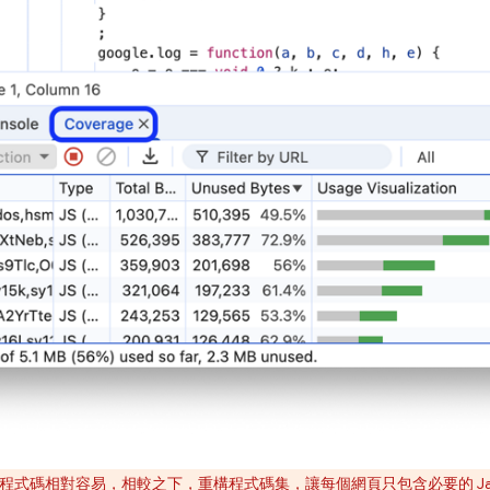
式碼相對容易，相較之下，重構程式碼集，讓每個網頁只包含必要的 JavaSc