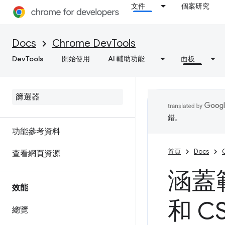
文件
個案研究
對 C/C++ WebAssembly 進行
偵錯
Docs
Chrome DevTools
DevTools
開始使用
AI 輔助功能
面板
網路
總覽
檢查網路活動
錯。
功能參考資料
首頁
Docs
查看網頁資源
涵蓋
效能
和 C
總覽