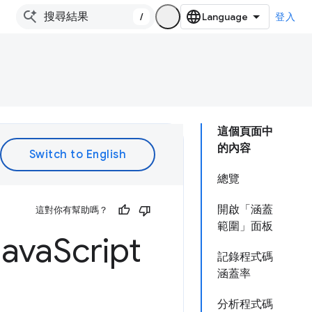
/
登入
這個頁面中
的內容
總覽
開啟「涵蓋
這對你有幫助嗎？
範圍」面板
va
Script
記錄程式碼
涵蓋率
分析程式碼