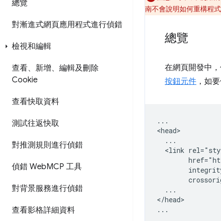
總覽
南不會說明如何重構程式
對漸進式網頁應用程式進行偵錯
總覽
檢視和編輯
在網頁開發中，傳
查看、新增、編輯及刪除
Cookie
按鈕元件
，如要
查看快取資料
...

測試往返快取
<head>

  ...

對推測規則進行偵錯
  <link rel="sty
        href="ht
偵錯 Web
MCP 工具
        integrit
        crossori
對背景服務進行偵錯
  ...

</head>

查看影格詳細資料