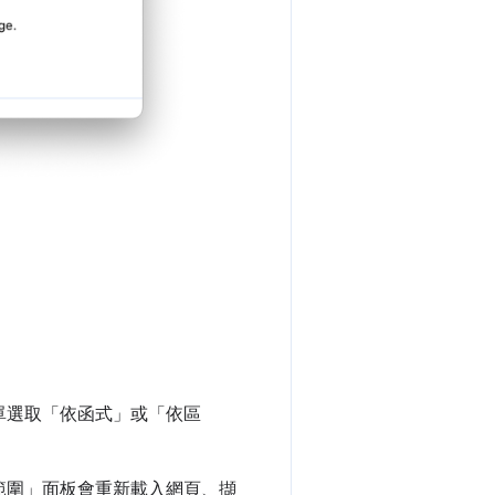
單選取「依函式」
或「依區
範圍」
面板會重新載入網頁、擷