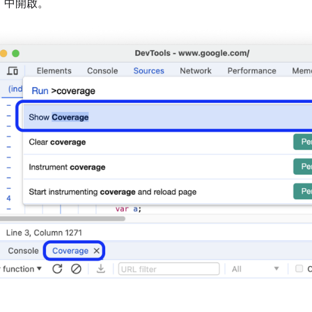
」
中開啟。