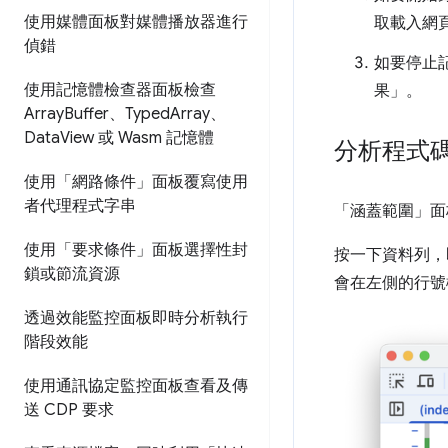
使用媒體面板對媒體播放器進行
取載入網
偵錯
如要停止記
使用記憶體檢查器面板檢查
果」
。
Array
Buffer、Typed
Array、
Data
View 或 Wasm 記憶體
分析程式
使用「網路條件」面板覆寫使用
者代理程式字串
「涵蓋範圍」
面
使用「要求條件」面板選擇性封
按一下資料列，
鎖或節流資源
會在左側的行號
透過效能監控面板即時分析執行
階段效能
使用通訊協定監控面板查看及傳
送 CDP 要求