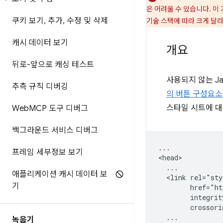
은 어려울 수 있습니다. 
쿠키 보기
,
추가
,
수정 및 삭제
기술 스택에 따라 크게 달
캐시 데이터 보기
개요
뒤로-앞으로 캐싱 테스트
사용되지 않는 Ja
추측 규칙 디버깅
의 버튼 구성요소
스타일 시트에 대
Web
MCP 도구 디버그
백그라운드 서비스 디버그
...

프레임 세부정보 보기
<head>

  ...

애플리케이션 캐시 데이터 보
  <link rel="sty
기
        href="ht
        integrit
        crossori
  ...

녹음기