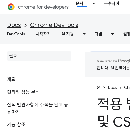
문서
우수사례
개요
네트워크 활동 검사
Docs
Chrome DevTools
DevTools
기능 참조
시작하기
AI 지원
패널
설
페이지 리소스 보기
Performance
합니다. AI 번역에
개요
홈
Docs
Ch
런타임 성능 분석
적용 
실적 발견사항에 주석을 달고 공
유하기
및 C
기능 참조