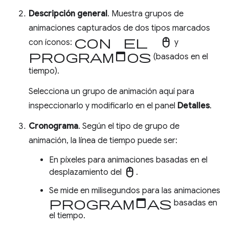
Descripción general
. Muestra grupos de
animaciones capturados de dos tipos marcados
con el mouse
con íconos:
y
programados
(basados en el
tiempo).
Selecciona un grupo de animación aquí para
inspeccionarlo y modificarlo en el panel
Detalles
.
Cronograma
. Según el tipo de grupo de
animación, la línea de tiempo puede ser:
En píxeles para animaciones basadas en el
mouse
desplazamiento del
.
Se mide en milisegundos para las animaciones
programadas
basadas en
el tiempo.