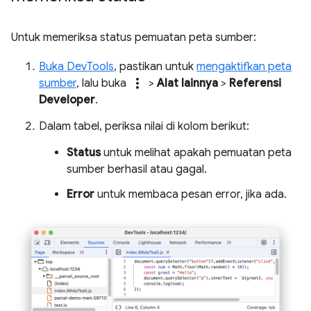
Untuk memeriksa status pemuatan peta sumber:
Buka DevTools
, pastikan untuk
mengaktifkan peta
more_vert
sumber
, lalu buka
>
Alat lainnya
>
Referensi
Developer
.
Dalam tabel, periksa nilai di kolom berikut:
Status
untuk melihat apakah pemuatan peta
sumber berhasil atau gagal.
Error
untuk membaca pesan error, jika ada.