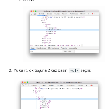
Yukarı
ok tuşuna 2 kez basın.
<ul>
seçilir.