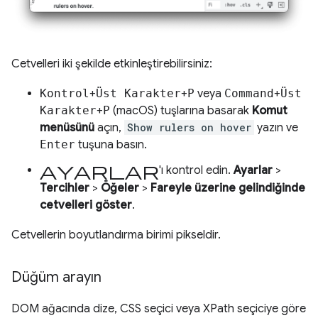
Cetvelleri iki şekilde etkinleştirebilirsiniz:
Kontrol
+
Üst Karakter
+
P
veya
Command
+
Üst
Karakter
+
P
(macOS) tuşlarına basarak
Komut
menüsünü
açın,
Show rulers on hover
yazın ve
Enter
tuşuna basın.
Ayarlar
'ı kontrol edin.
Ayarlar
>
Tercihler
>
Öğeler
>
Fareyle üzerine gelindiğinde
cetvelleri göster
.
Cetvellerin boyutlandırma birimi pikseldir.
Düğüm arayın
DOM ağacında dize, CSS seçici veya XPath seçiciye göre