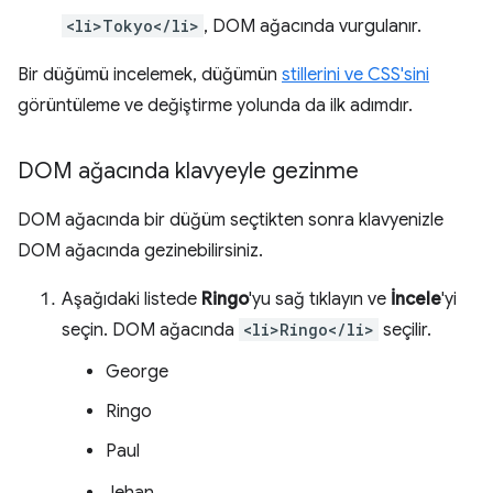
<li>Tokyo</li>
, DOM ağacında vurgulanır.
Bir düğümü incelemek, düğümün
stillerini ve CSS'sini
görüntüleme ve değiştirme yolunda da ilk adımdır.
DOM ağacında klavyeyle gezinme
DOM ağacında bir düğüm seçtikten sonra klavyenizle
DOM ağacında gezinebilirsiniz.
Aşağıdaki listede
Ringo
'yu sağ tıklayın ve
İncele
'yi
seçin. DOM ağacında
<li>Ringo</li>
seçilir.
George
Ringo
Paul
Jehan