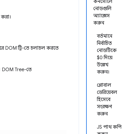
কনসোলে
নোডগুলি
অ্যাক্সেস
ট করা।
করুন
বর্তমানে
নির্বাচিত
করে DOM ট্রি-তে চলাচল করতে
নোডটিকে
$0 দিয়ে
উল্লেখ
ন। DOM Tree-তে
করুন।
গ্লোবাল
ভেরিয়েবল
হিসেবে
সংরক্ষণ
করুন
JS পাথ কপি