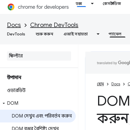
ডক্স
কেস স্টাডিজ
Docs
Chrome DevTools
DevTools
শুরু করুন
এআই সহায়তা
প্যানেল
উপাদান
হোম
Docs
C
ওভারভিউ
DOM দ
DOM
করুন
DOM দেখুন এবং পরিবর্তন করুন
DOM বস্তুর বৈশিষ্ট্য দেখুন