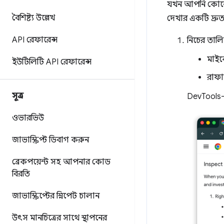
যখন আপনি কোনো ন
বৈশিষ্ট্য উল্লেখ
দেখার একটি দ্রুত
API রেফারেন্স
নিচের তালি
মাইক
ইউটিলিটি API রেফারেন্স
রাফা
সূত্র
DevTools
ওভারভিউ
জাভাস্ক্রিপ্ট ডিবাগ করুন
ব্রেকপয়েন্ট সহ আপনার কোড
বিরতি
জাভাস্ক্রিপ্টের স্নিপেট চালান
উৎস মানচিত্রের সাথে স্থাপনের