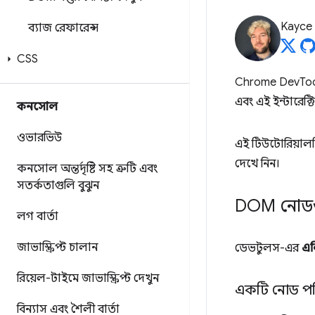
Kayce
ব্যাজ রেফারেন্স
CSS
Chrome DevTools
এবং এই ইন্টারেক্
কনসোল
ওভারভিউ
এই টিউটোরিয়ালট
দেখে নিন।
কনসোল অন্তর্দৃষ্টি সহ ত্রুটি এবং
সতর্কতাগুলি বুঝুন
DOM নোডগ
লগ বার্তা
জাভাস্ক্রিপ্ট চালান
ডেভটুলস-এর
এল
রিয়েল-টাইমে জাভাস্ক্রিপ্ট দেখুন
একটি নোড পর
বিন্যাস এবং শৈলী বার্তা