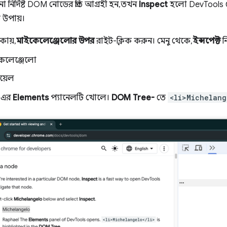
ির্দিষ্ট DOM নোডের প্রতি আগ্রহী হন, তখন
Inspect
হলো DevTools খ
 উপায়।
কায়,
মাইকেলেঞ্জেলোর উপর
রাইট-ক্লিক করুন। মেনু থেকে,
ইন্সপেক্ট
ন
েলেঞ্জেলো
য়েল
-এর
Elements
প্যানেলটি খোলে।
DOM Tree-
তে
<li>Michelang