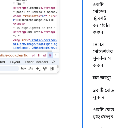
একটি
নোডের
স্ক্রিনশট
ক্যাপচার
করুন
DOM
নোডগুলির
পুনর্বিন্যাস
করুন
বল অবস্থা
একটি নোড
লুকান
একটি নোড
মুছে ফেলুন