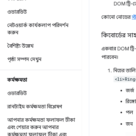
DOM ট্রি-
ওভারভিউ
কোনো নোডের
স
নেটওয়ার্ক কার্যকলাপ পরিদর্শন
করুন
কিবোর্ডের সা
বৈশিষ্ট্য উল্লেখ
একবার DOM ট্রি
পারবেন।
পৃষ্ঠা সম্পদ দেখুন
নিচের তাল
<li>Ring
কর্মক্ষমতা
জর্জ
ওভারভিউ
রিঙ্গ
রানটাইম কর্মক্ষমতা বিশ্লেষণ
পল
আপনার কর্মক্ষমতা ফলাফল টীকা
জন
এবং শেয়ার করুন
আপনার
কর্মক্ষমতা ফলাফল টীকা এবং