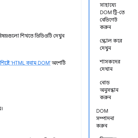
সাহায্যে
DOM ট্রি-তে
নেভিগেট
করুন
িষয়গুলো শিখতে ভিডিওটি দেখুন
স্ক্রোল করে
দেখুন
শাসকদের
শিষ্টে 'HTML বনাম DOM'
অংশটি
দেখান
নোড
অনুসন্ধান
করুন
়।
DOM
সম্পাদনা
করুন