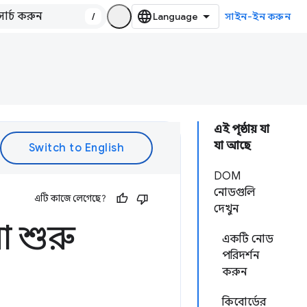
/
সাইন-ইন করুন
এই পৃষ্ঠায় যা
যা আছে
DOM
নোডগুলি
এটি কাজে লেগেছে?
দেখুন
 শুরু
একটি নোড
পরিদর্শন
করুন
কিবোর্ডের