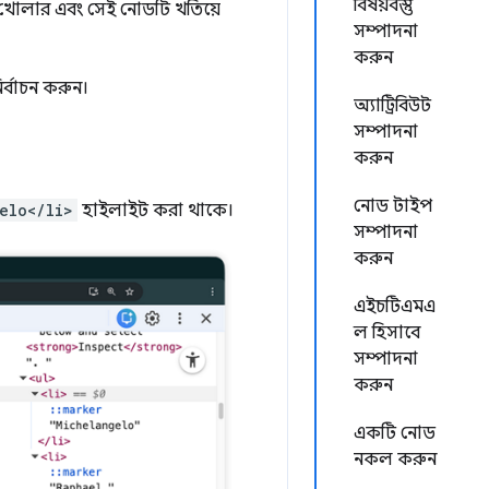
বিষয়বস্তু
োলার এবং সেই নোডটি খতিয়ে
সম্পাদনা
করুন
ির্বাচন করুন।
অ্যাট্রিবিউট
সম্পাদনা
করুন
নোড টাইপ
elo</li>
হাইলাইট করা থাকে।
সম্পাদনা
করুন
এইচটিএমএ
ল হিসাবে
সম্পাদনা
করুন
একটি নোড
নকল করুন