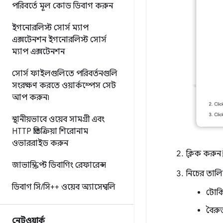
পরিবর্তে মূল কোড ডিবাগ করুন
ইগনোরলিস্ট সোর্স ম্যাপ
এক্সটেনশন
ইগনোরলিস্ট সোর্স
ম্যাপ এক্সটেনশন
সোর্স ফাইলগুলিতে পরিবর্তনগুলি
সংরক্ষণ করতে ওয়ার্কস্পেস সেট
আপ করুন৷
স্থানীয়ভাবে ওয়েব সামগ্রী এবং
HTTP প্রতিক্রিয়া শিরোনাম
ওভাররাইড করুন
ক্লিক করুন
জাভাস্ক্রিপ্ট ডিবাগিং রেফারেন্স
নিচের তাল
ডিবাগ সি
/
সি++ ওয়েব অ্যাসেম্বলি
টোক
বৈরু
নেটওয়ার্ক