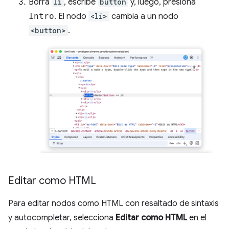
Borra
li
, escribe
button
y, luego, presiona
Intro
. El nodo
<li>
cambia a un nodo
<button>
.
Editar como HTML
Para editar nodos como HTML con resaltado de sintaxis
y autocompletar, selecciona
Editar como HTML
en el