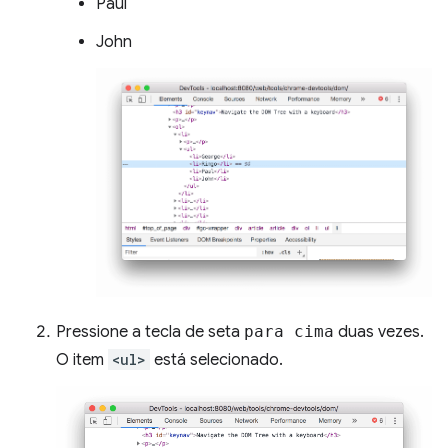
Paul
John
Pressione a tecla de seta
para cima
duas vezes.
O item
<ul>
está selecionado.