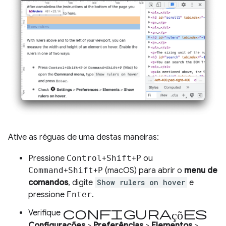
Ative as réguas de uma destas maneiras:
Pressione
Control
+
Shift
+
P
ou
Command
+
Shift
+
P
(macOS) para abrir o
menu de
comandos
, digite
Show rulers on hover
e
pressione
Enter
.
configurações
Verifique
Configurações
>
Preferências
>
Elementos
>