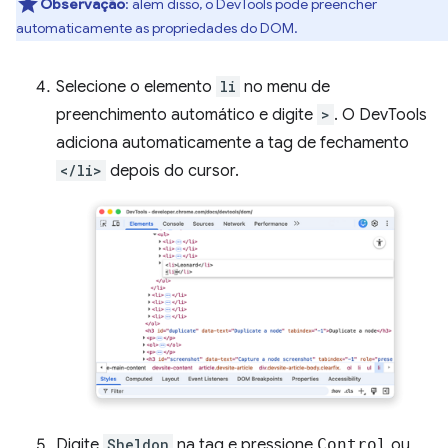
Observação
:
além disso, o DevTools pode preencher
automaticamente as propriedades do DOM.
Selecione o elemento
li
no menu de
preenchimento automático e digite
>
. O DevTools
adiciona automaticamente a tag de fechamento
</li>
depois do cursor.
Digite
Sheldon
na tag e pressione
Control
ou