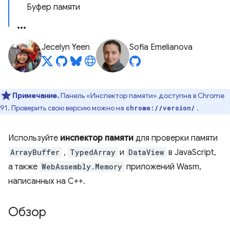
Буфер памяти
Jecelyn Yeen
Sofia Emelianova
Примечание.
Панель «Инспектор памяти» доступна в Chrome
91. Проверить свою версию можно на
.
chrome://version/
Используйте
инспектор памяти
для проверки памяти
ArrayBuffer
,
TypedArray
и
DataView
в JavaScript,
а также
WebAssembly.Memory
приложений Wasm,
написанных на C++.
Обзор