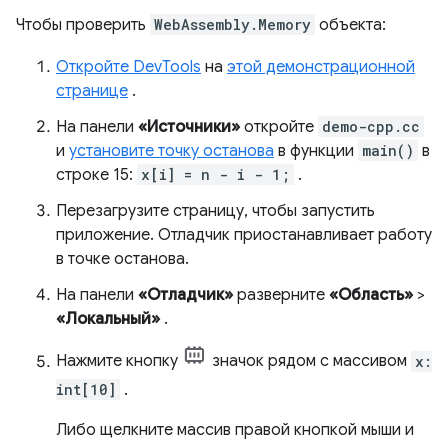
Чтобы проверить
WebAssembly.Memory
объекта:
Откройте DevTools
на
этой демонстрационной
странице
.
На панели
«Источники»
откройте
demo-cpp.cc
и
установите точку останова
в функции
main()
в
строке 15:
x[i] = n - i - 1;
.
Перезагрузите страницу, чтобы запустить
приложение. Отладчик приостанавливает работу
в точке останова.
На панели
«Отладчик»
разверните
«Область»
>
«Локальный»
.
Нажмите кнопку
значок рядом с массивом
x:
int[10]
.
Либо щелкните массив правой кнопкой мыши и