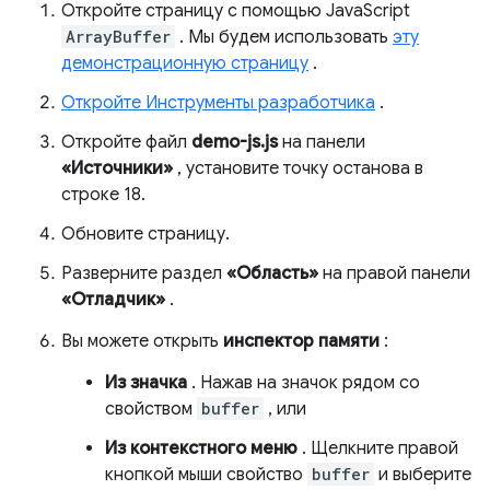
Откройте страницу с помощью JavaScript
ArrayBuffer
. Мы будем использовать
эту
демонстрационную страницу
.
Откройте Инструменты разработчика
.
Откройте файл
demo-js.js
на панели
«Источники»
, установите точку останова в
строке 18.
Обновите страницу.
Разверните раздел
«Область»
на правой панели
«Отладчик»
.
Вы можете открыть
инспектор памяти
:
Из значка
. Нажав на значок рядом со
свойством
buffer
, или
Из контекстного меню
. Щелкните правой
кнопкой мыши свойство
buffer
и выберите