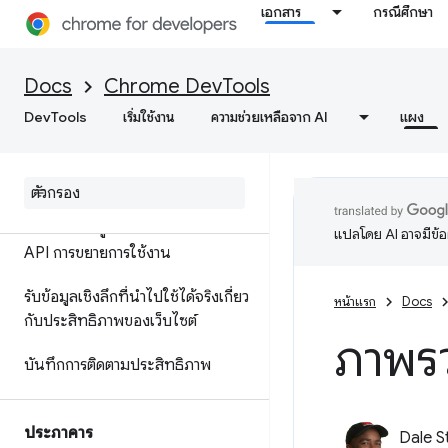
เอกสาร
กรณีศึกษา
ข้อมูลอ้างอิงฟีเจอร์
การอ้างอิงเหตุการณ์ในไทม์ไลน์
Docs
Chrome DevTools
วิเคราะห์ประสิทธิภาพของตัวเลือก
DevTools
เริ่มใช้งาน
ความช่วยเหลือจาก AI
แผง
CSS
ประสิทธิภาพ Node
.
js ของโปรไฟล์
ปรับแต่งข้อมูลประสิทธิภาพด้วย
แปลโดย AI อาจมีข้
API การขยายการใช้งาน
รับข้อมูลเชิงลึกที่นำไปใช้ได้จริงเกี่ยว
หน้าแรก
Docs
กับประสิทธิภาพของเว็บไซต์
ภาพร
บันทึกการติดตามประสิทธิภาพ
ประภาคาร
Dale S