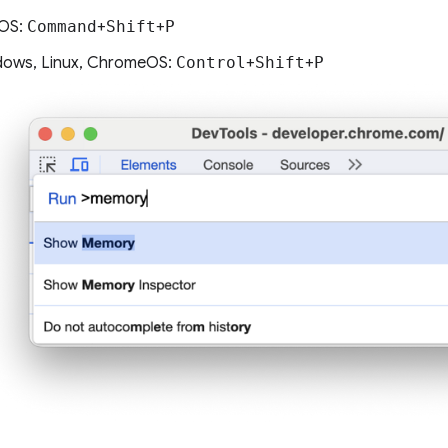
OS:
Command
+
Shift
+
P
ows, Linux, ChromeOS:
Control
+
Shift
+
P