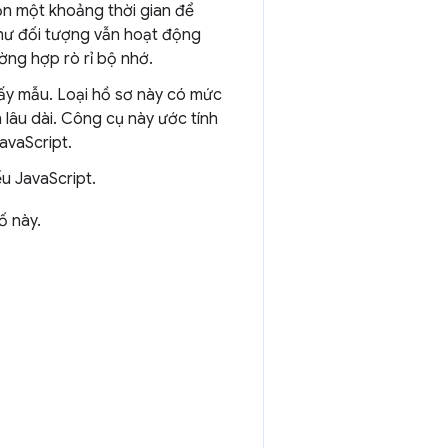
họn một khoảng thời gian để
hư đối tượng vẫn hoạt động
ường hợp rò rỉ bộ nhớ.
lấy mẫu. Loại hồ sơ này có mức
 lâu dài. Công cụ này ước tính
avaScript.
u JavaScript.
ố này.