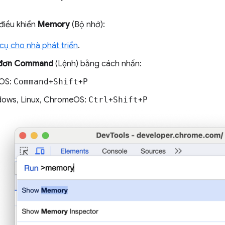
điều khiển
Memory
(Bộ nhớ):
ụ cho nhà phát triển
.
 đơn Command
(Lệnh) bằng cách nhấn:
OS:
Command
+
Shift
+
P
ows, Linux, ChromeOS:
Ctrl
+
Shift
+
P