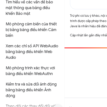
Tìm hiểu về các vấn đề bảo
mật thông qua bảng điều
khiển Bảo mật
Trừ phi có lưu ý khác, n
trình được cấp phép theo
Mô phỏng cảm biến của thiết
Java là nhãn hiệu đã đăng
bị bằng bảng điều khiển Cảm
Cập nhật lần gần đây nhấ
biến
Xem các chỉ số API Web
Audio
bằng bảng điều khiển Web
Đóng góp
Audio
Báo cáo lỗi
Mô phỏng trình xác thực với
Xem các sự cố mở
bảng điều khiển Web
Authn
Kiểm tra và sửa đổi ảnh động
bằng bảng điều khiển Ảnh
động
Theo dõi các thay đổi đối với