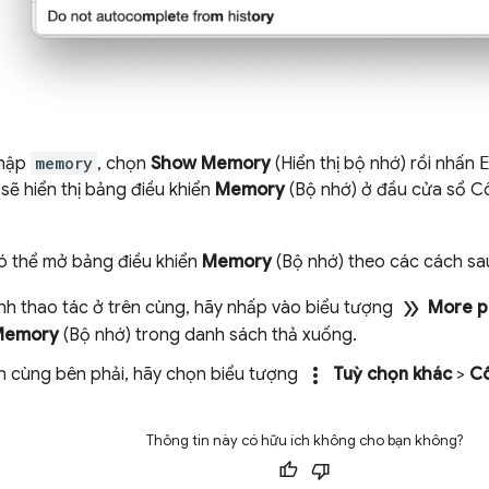
nhập
memory
, chọn
Show Memory
(Hiển thị bộ nhớ) rồi nhấn
 sẽ hiển thị bảng điều khiển
Memory
(Bộ nhớ) ở đầu cửa sổ C
có thể mở bảng điều khiển
Memory
(Bộ nhớ) theo các cách sa
double_arrow
nh thao tác ở trên cùng, hãy nhấp vào biểu tượng
More p
Memory
(Bộ nhớ) trong danh sách thả xuống.
more_vert
n cùng bên phải, hãy chọn biểu tượng
Tuỳ chọn khác
>
Cô
Thông tin này có hữu ích không cho bạn không?