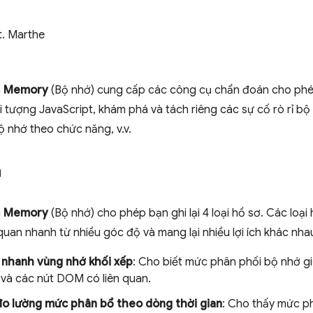
t. Marthe
n
Memory
(Bộ nhớ) cung cấp các công cụ chẩn đoán cho ph
 tượng JavaScript, khám phá và tách riêng các sự cố rò rỉ bộ n
 nhớ theo chức năng, v.v.
n
n
Memory
(Bộ nhớ) cho phép bạn ghi lại 4 loại hồ sơ. Các loạ
quan nhanh từ nhiều góc độ và mang lại nhiều lợi ích khác nha
 nhanh vùng nhớ khối xếp
: Cho biết mức phân phối bộ nhớ g
 và các nút DOM có liên quan.
o lường mức phân bổ theo dòng thời gian
: Cho thấy mức p