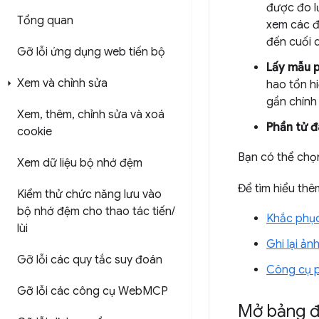
được đo lư
Tổng quan
xem các đ
đến cuối q
Gỡ lỗi ứng dụng web tiến bộ
Lấy mẫu 
Xem và chỉnh sửa
hao tổn hi
gần chính
Xem
,
thêm
,
chỉnh sửa và xoá
Phần tử đ
cookie
Bạn có thể chọ
Xem dữ liệu bộ nhớ đệm
Để tìm hiểu thê
Kiểm thử chức năng lưu vào
bộ nhớ đệm cho thao tác tiến
/
Khắc phục
lùi
Ghi lại ả
Gỡ lỗi các quy tắc suy đoán
Công cụ p
Gỡ lỗi các công cụ Web
MCP
Mở bảng đ