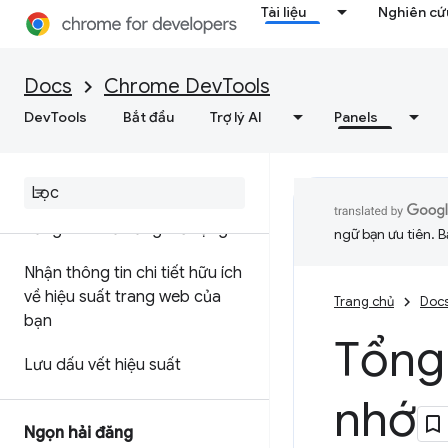
Tài liệu
Nghiên cứu
Tài liệu tham khảo về sự kiện
trên dòng thời gian
Docs
Chrome DevTools
Phân tích hiệu suất của bộ
chọn CSS
DevTools
Bắt đầu
Trợ lý AI
Panels
Hiệu suất của cấu hình Node
.
js
Tuỳ chỉnh dữ liệu hiệu suất
bằng API khả năng mở rộng
ngữ bạn ưu tiên. B
Nhận thông tin chi tiết hữu ích
về hiệu suất trang web của
Trang chủ
Doc
bạn
Tổng
Lưu dấu vết hiệu suất
nhớ
Ngọn hải đăng