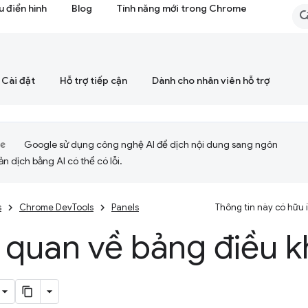
 điển hình
Blog
Tính năng mới trong Chrome
Cài đặt
Hỗ trợ tiếp cận
Dành cho nhân viên hỗ trợ
Google sử dụng công nghệ AI để dịch nội dung sang ngôn
ản dịch bằng AI có thể có lỗi.
s
Chrome DevTools
Panels
Thông tin này có hữu
 quan về bảng điều k