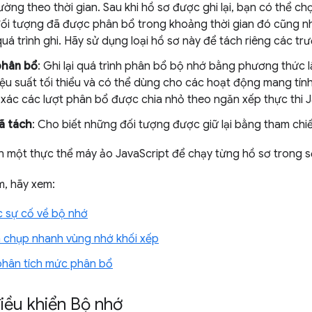
ờng theo thời gian. Sau khi hồ sơ được ghi lại, bạn có thể c
ối tượng đã được phân bổ trong khoảng thời gian đó cũng n
uá trình ghi. Hãy sử dụng loại hồ sơ này để tách riêng các tr
phân bổ
: Ghi lại quá trình phân bổ bộ nhớ bằng phương thức 
ệu suất tối thiểu và có thể dùng cho các hoạt động mang tính
 xác các lượt phân bổ được chia nhỏ theo ngăn xếp thực thi J
ã tách
: Cho biết những đối tượng được giữ lại bằng tham chiế
n một thực thể máy ảo JavaScript để chạy từng hồ sơ trong s
m, hãy xem:
 sự cố về bộ nhớ
nh chụp nhanh vùng nhớ khối xếp
hân tích mức phân bổ
iều khiển Bộ nhớ