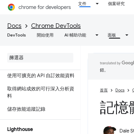
文件
個案研究
標註並分享成效發現
功能參考資料
Docs
Chrome DevTools
DevTools
開始使用
AI 輔助功能
面板
時間軸事件參照
分析 CSS 選取器成效
剖析 Node
.
js 效能
錯。
使用可擴充的 API 自訂效能資料
取得網站成效的可行深入分析資
首頁
Docs
料
記憶
儲存效能追蹤記錄
Lighthouse
Dale S