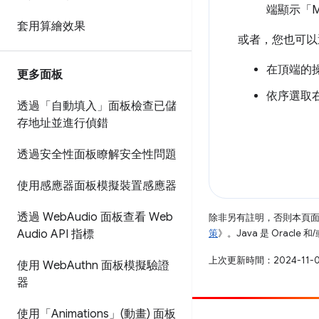
端顯示「M
套用算繪效果
或者，您也可以
在頂端的
更多面板
依序選取右上
透過「自動填入」面板檢查已儲
存地址並進行偵錯
透過安全性面板瞭解安全性問題
使用感應器面板模擬裝置感應器
透過 Web
Audio 面板查看 Web
除非另有註明，否則本頁
策
》。Java 是 Oracl
Audio API 指標
上次更新時間：2024-11-
使用 Web
Authn 面板模擬驗證
器
使用「Animations」(動畫) 面板