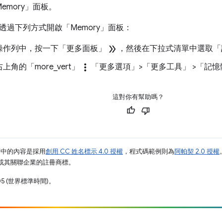
emory」
面板。
透過下列方式開啟「Memory」
面板：
double_arrow
操作列中，按一下「更多面板」
，然後在下拉式清單中選取「
more_vert
角的「more_vert」
「更多選項」>「更多工具」
>「記憶
這對你有幫助嗎？
面中的內容是採用
創用 CC 姓名標示 4.0 授權
，程式碼範例則為
阿帕契 2.0 授權
e 和/或其關聯企業的註冊商標。
05 (世界標準時間)。