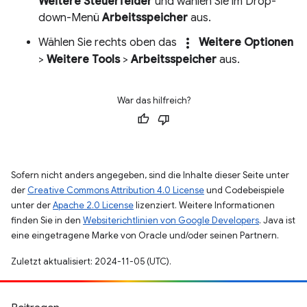
Weitere Steuerfelder
und wählen Sie im Drop-
down-Menü
Arbeitsspeicher
aus.
more_vert
Wählen Sie rechts oben das
Weitere Optionen
>
Weitere Tools
>
Arbeitsspeicher
aus.
War das hilfreich?
Sofern nicht anders angegeben, sind die Inhalte dieser Seite unter
der
Creative Commons Attribution 4.0 License
und Codebeispiele
unter der
Apache 2.0 License
lizenziert. Weitere Informationen
finden Sie in den
Websiterichtlinien von Google Developers
. Java ist
eine eingetragene Marke von Oracle und/oder seinen Partnern.
Zuletzt aktualisiert: 2024-11-05 (UTC).