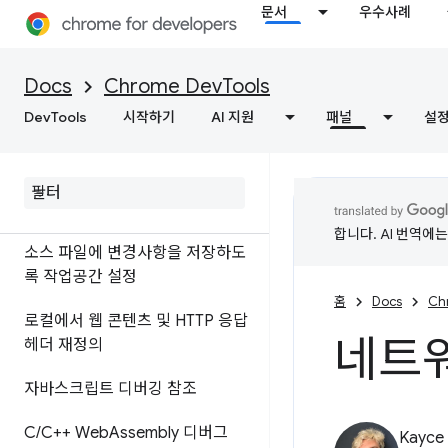
자바스크립트 디버그
문서
우수사례
중단점을 사용하여 코드 일시중지
Docs
Chrome DevTools
자바스크립트 스니펫 실행
DevTools
시작하기
AI 지원
패널
설
소스 맵으로 배포하는 대신 원본
코드 디버그
ignore
List 소스 맵 확장 프로그램
합니다. AI 번역에
소스 파일에 변경사항을 저장하도
록 작업공간 설정
홈
Docs
Ch
로컬에서 웹 콘텐츠 및 HTTP 응답
네트워
헤더 재정의
자바스크립트 디버깅 참조
C
/
C++ Web
Assembly 디버그
Kayce