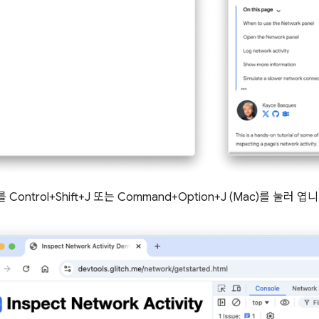
를 Control+Shift+J 또는 Command+Option+J (Mac)를 눌러 엽