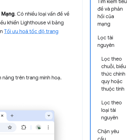
Tìm kiếm tiêu
đề và phản
g
Mạng
. Có nhiều loại vấn đề về
hồi của
ều khiển Lighthouse vì bảng
mạng
ần
Tối ưu hoá tốc độ trang
Lọc tài
nguyên
Lọc theo
chuỗi, biểu
thức chính
h năng trên trang minh hoạ.
quy hoặc
thuộc tính
Lọc theo
loại tài
nguyên
Chặn yêu
cầu