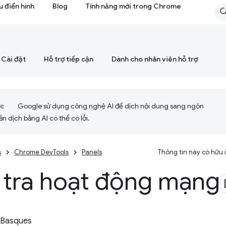
 điển hình
Blog
Tính năng mới trong Chrome
Cài đặt
Hỗ trợ tiếp cận
Dành cho nhân viên hỗ trợ
Google sử dụng công nghệ AI để dịch nội dung sang ngôn
ản dịch bằng AI có thể có lỗi.
s
Chrome DevTools
Panels
Thông tin này có hữu
 tra hoạt động mạng
 Basques