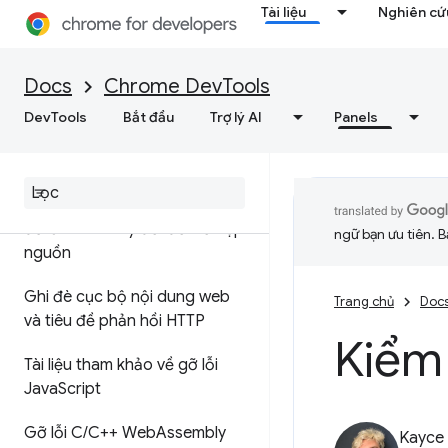
Tài liệu
Nghiên cứu
Chạy đoạn mã JavaScript
Gỡ lỗi mã gốc thay vì triển khai
Docs
Chrome DevTools
bằng bản đồ nguồn
DevTools
Bắt đầu
Trợ lý AI
Panels
Tiện ích bản đồ nguồn ignore
List
Thiết lập không gian làm việc
để lưu các thay đổi đối với tệp
ngữ bạn ưu tiên. B
nguồn
Ghi đè cục bộ nội dung web
Trang chủ
Doc
và tiêu đề phản hồi HTTP
Kiểm
Tài liệu tham khảo về gỡ lỗi
Java
Script
Gỡ lỗi C
/
C++ Web
Assembly
Kayce