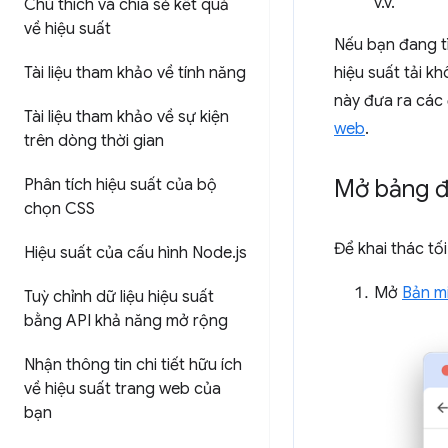
v.v.
Chú thích và chia sẻ kết quả
về hiệu suất
Nếu bạn đang tì
Tài liệu tham khảo về tính năng
hiệu suất tải k
này đưa ra các 
Tài liệu tham khảo về sự kiện
web
.
trên dòng thời gian
Mở bảng đ
Phân tích hiệu suất của bộ
chọn CSS
Để khai thác tố
Hiệu suất của cấu hình Node
.
js
Mở
Bản m
Tuỳ chỉnh dữ liệu hiệu suất
bằng API khả năng mở rộng
Nhận thông tin chi tiết hữu ích
về hiệu suất trang web của
bạn