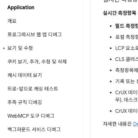
Application
실시간 측정항목
개요
필드 측정
프로그레시브 웹 앱 디버그
로컬 측정
LCP 요소
보기 및 수정
CLS 클러
쿠키 보기
,
추가
,
수정 및 삭제
측정항목에 
캐시 데이터 보기
기록 또는
뒤로-앞으로 캐싱 테스트
CrUX 데
우), 데스
추측 규칙 디버깅
CrUX 데
Web
MCP 도구 디버그
자세한 내용은
D
백그라운드 서비스 디버그