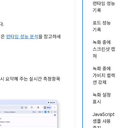
런타임 성능
기록
로드 성능
다.
기록
얼은
런타임 성능 분석
을 참고하세
녹화 중에
스크린샷 캡
처
녹화 중에
가비지 컬렉
즉시 요약해 주는 실시간 측정항목
션 강제
녹화 설정
표시
JavaScript
샘플 사용