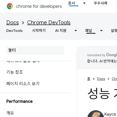
문서
우수사례
자바스크립트 디버깅 참조
C/C++ WebAssembly 디버그
Docs
Chrome DevTools
DevTools
시작하기
AI 지원
패널
설
네트워크
개요
네트워크 활동 검사
합니다. AI 번역에
기능 참조
홈
Docs
Ch
페이지 리소스 보기
성능 
Performance
개요
Kayce