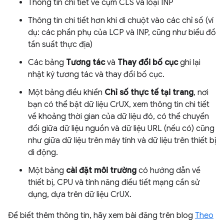
Thông tin chi tiết về cụm CLS và loại INP
Thông tin chi tiết hơn khi di chuột vào các chỉ số (ví
dụ: các phần phụ của LCP và INP, cũng như biểu đồ
tần suất thực địa)
Các bảng
Tương tác
và
Thay đổi bố cục
ghi lại
nhật ký tương tác và thay đổi bố cục.
Một bảng điều khiển
Chỉ số thực tế tại trang
, nơi
bạn có thể bật dữ liệu CrUX, xem thông tin chi tiết
về khoảng thời gian của dữ liệu đó, có thể chuyển
đổi giữa dữ liệu nguồn và dữ liệu URL (nếu có) cũng
như giữa dữ liệu trên máy tính và dữ liệu trên thiết bị
di động.
Một bảng
cài đặt môi trường
có hướng dẫn về
thiết bị, CPU và tính năng điều tiết mạng cần sử
dụng, dựa trên dữ liệu CrUX.
Để biết thêm thông tin, hãy xem bài đăng trên blog
Theo