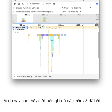
Ví dụ này cho thấy một bản ghi có các mẫu JS đã bật.