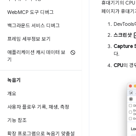
휴대기기의 CPU
페이지가 휴대기
Web
MCP 도구 디버그
DevTool
백그라운드 서비스 디버그
che
스크린샷
프레임 세부정보 보기
Capture S
애플리케이션 캐시 데이터 보
다.
기
CPU
의 경
녹음기
개요
사용자 플로우 기록
,
재생
,
측정
기능 참조
확장 프로그램으로 녹음기 맞춤설