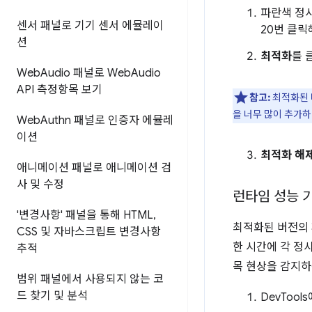
파란색 정
센서 패널로 기기 센서 에뮬레이
20번 클릭
션
최적화
를 
Web
Audio 패널로 Web
Audio
API 측정항목 보기
참고:
최적화된 
을 너무 많이 추가하
Web
Authn 패널로 인증자 에뮬레
이션
최적화 해
애니메이션 패널로 애니메이션 검
사 및 수정
런타임 성능 
'변경사항' 패널을 통해 HTML
,
최적화된 버전의 
CSS 및 자바스크립트 변경사항
한 시간에 각 정
추적
목 현상을 감지하
범위 패널에서 사용되지 않는 코
드 찾기 및 분석
DevTool