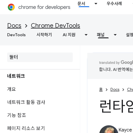
소스 파일에 변경사항을 저장하도
문서
우수사례
록 작업공간 설정
로컬에서 웹 콘텐츠 및 HTTP 응답
Docs
Chrome DevTools
헤더 재정의
DevTools
시작하기
AI 지원
패널
설
자바스크립트 디버깅 참조
C
/
C++ Web
Assembly 디버그
합니다. AI 번역에
네트워크
개요
홈
Docs
Ch
런타임
네트워크 활동 검사
기능 참조
페이지 리소스 보기
Kayce