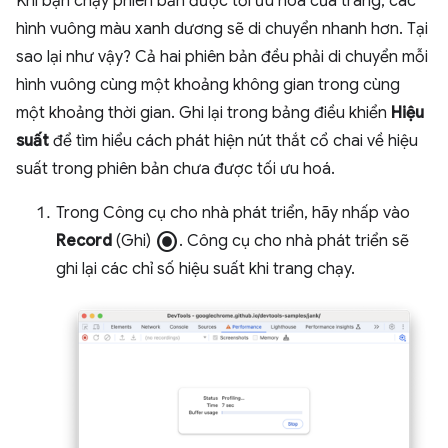
Khi bạn chạy phiên bản được tối ưu hoá của trang, các
hình vuông màu xanh dương sẽ di chuyển nhanh hơn. Tại
sao lại như vậy? Cả hai phiên bản đều phải di chuyển mỗi
hình vuông cùng một khoảng không gian trong cùng
một khoảng thời gian. Ghi lại trong bảng điều khiển
Hiệu
suất
để tìm hiểu cách phát hiện nút thắt cổ chai về hiệu
suất trong phiên bản chưa được tối ưu hoá.
Trong Công cụ cho nhà phát triển, hãy nhấp vào
radio_button_checked
Record
(Ghi)
. Công cụ cho nhà phát triển sẽ
ghi lại các chỉ số hiệu suất khi trang chạy.