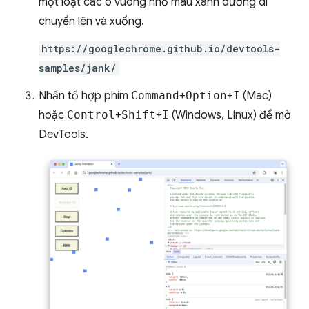
một loạt các ô vuông nhỏ màu xanh dương di
chuyển lên và xuống.
https://googlechrome.github.io/devtools-
samples/jank/
Nhấn tổ hợp phím
Command
+
Option
+
I
(Mac)
hoặc
Control
+
Shift
+
I
(Windows, Linux) để mở
DevTools.