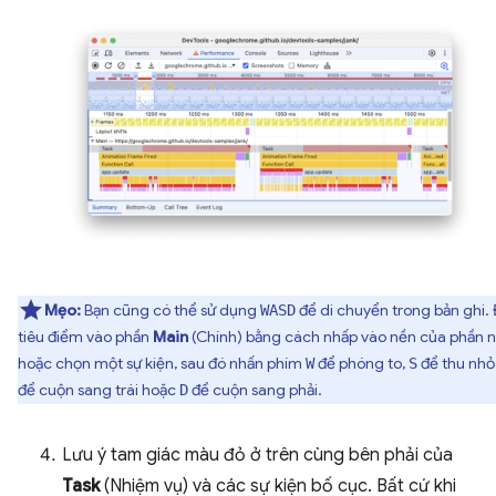
Mẹo:
Bạn cũng có thể sử dụng
để di chuyển trong bản ghi. 
WASD
tiêu điểm vào phần
Main
(Chính) bằng cách nhấp vào nền của phần 
hoặc chọn một sự kiện, sau đó nhấn phím
để phóng to,
để thu nhỏ
W
S
để cuộn sang trái hoặc
để cuộn sang phải.
D
Lưu ý tam giác màu đỏ ở trên cùng bên phải của
Task
(Nhiệm vụ) và các sự kiện bố cục. Bất cứ khi