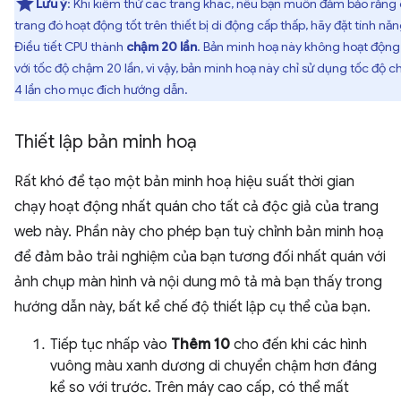
Lưu ý
: Khi kiểm thử các trang khác, nếu bạn muốn đảm bảo rằng
trang đó hoạt động tốt trên thiết bị di động cấp thấp, hãy đặt tính nă
Điều tiết CPU thành
chậm 20 lần
. Bản minh hoạ này không hoạt động
với tốc độ chậm 20 lần, vì vậy, bản minh hoạ này chỉ sử dụng tốc độ 
4 lần cho mục đích hướng dẫn.
Thiết lập bản minh hoạ
Rất khó để tạo một bản minh hoạ hiệu suất thời gian
chạy hoạt động nhất quán cho tất cả độc giả của trang
web này. Phần này cho phép bạn tuỳ chỉnh bản minh hoạ
để đảm bảo trải nghiệm của bạn tương đối nhất quán với
ảnh chụp màn hình và nội dung mô tả mà bạn thấy trong
hướng dẫn này, bất kể chế độ thiết lập cụ thể của bạn.
Tiếp tục nhấp vào
Thêm 10
cho đến khi các hình
vuông màu xanh dương di chuyển chậm hơn đáng
kể so với trước. Trên máy cao cấp, có thể mất