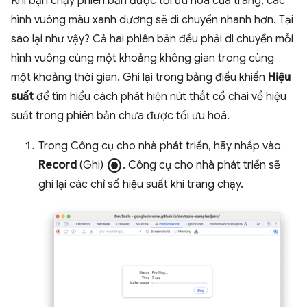
Khi bạn chạy phiên bản được tối ưu hoá của trang, các
hình vuông màu xanh dương sẽ di chuyển nhanh hơn. Tại
sao lại như vậy? Cả hai phiên bản đều phải di chuyển mỗi
hình vuông cùng một khoảng không gian trong cùng
một khoảng thời gian. Ghi lại trong bảng điều khiển
Hiệu
suất
để tìm hiểu cách phát hiện nút thắt cổ chai về hiệu
suất trong phiên bản chưa được tối ưu hoá.
Trong Công cụ cho nhà phát triển, hãy nhấp vào
radio_button_checked
Record
(Ghi)
. Công cụ cho nhà phát triển sẽ
ghi lại các chỉ số hiệu suất khi trang chạy.