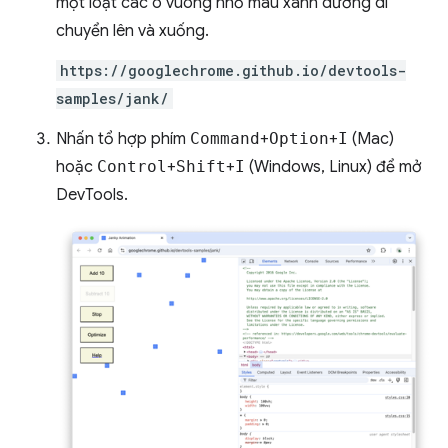
một loạt các ô vuông nhỏ màu xanh dương di
chuyển lên và xuống.
https://googlechrome.github.io/devtools-
samples/jank/
Nhấn tổ hợp phím
Command
+
Option
+
I
(Mac)
hoặc
Control
+
Shift
+
I
(Windows, Linux) để mở
DevTools.