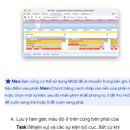
Mẹo:
Bạn cũng có thể sử dụng
để di chuyển trong bản ghi. 
WASD
tiêu điểm vào phần
Main
(Chính) bằng cách nhấp vào nền của phần 
hoặc chọn một sự kiện, sau đó nhấn phím
để phóng to,
để thu nhỏ
W
S
để cuộn sang trái hoặc
để cuộn sang phải.
D
Lưu ý tam giác màu đỏ ở trên cùng bên phải của
Task
(Nhiệm vụ) và các sự kiện bố cục. Bất cứ khi