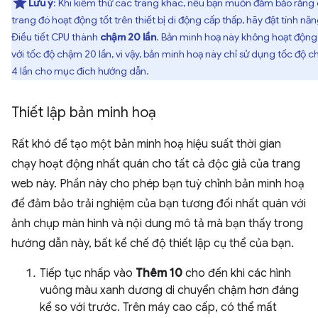
Lưu ý
: Khi kiểm thử các trang khác, nếu bạn muốn đảm bảo rằng
trang đó hoạt động tốt trên thiết bị di động cấp thấp, hãy đặt tính nă
Điều tiết CPU thành
chậm 20 lần
. Bản minh hoạ này không hoạt động
với tốc độ chậm 20 lần, vì vậy, bản minh hoạ này chỉ sử dụng tốc độ 
4 lần cho mục đích hướng dẫn.
Thiết lập bản minh hoạ
Rất khó để tạo một bản minh hoạ hiệu suất thời gian
chạy hoạt động nhất quán cho tất cả độc giả của trang
web này. Phần này cho phép bạn tuỳ chỉnh bản minh hoạ
để đảm bảo trải nghiệm của bạn tương đối nhất quán với
ảnh chụp màn hình và nội dung mô tả mà bạn thấy trong
hướng dẫn này, bất kể chế độ thiết lập cụ thể của bạn.
Tiếp tục nhấp vào
Thêm 10
cho đến khi các hình
vuông màu xanh dương di chuyển chậm hơn đáng
kể so với trước. Trên máy cao cấp, có thể mất