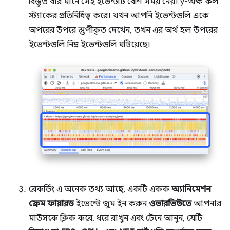
বিস্তৃত বার মানে সেই ইভেন্টটি বেশি সময় নেয়। y-অক্ষ কল
স্ট্যাকের প্রতিনিধিত্ব করে। যখন আপনি ইভেন্টগুলি একে
অপরের উপরে স্তুপীকৃত দেখেন, তখন এর অর্থ হল উপরের
ইভেন্টগুলি নিম্ন ইভেন্টগুলি ঘটিয়েছে।
রেকর্ডিং এ অনেক তথ্য আছে. একটি একক
অ্যানিমেশন
ফ্রেম ফায়ারড
ইভেন্টে জুম ইন করুন
ওভারভিউতে
আপনার
মাউসকে ক্লিক করে, ধরে রাখুন এবং টেনে আনুন, যেটি