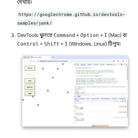
দেখায়।
https://googlechrome.github.io/devtools-
samples/jank/
DevTools খুলতে
Command
+
Option
+
I
(Mac) বা
Control
+
Shift
+
I
(Windows, Linux) টিপুন।