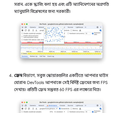
সরান. একে স্ক্রাবিং বলা হয় এবং এটি অ্যানিমেশনের অগ্রগতি
ম্যানুয়ালি বিশ্লেষণের জন্য দরকারী।
ফ্রেম
বিভাগে, সবুজ স্কোয়ারগুলির একটিতে আপনার মাউস
ঘোরান৷ DevTools আপনাকে সেই নির্দিষ্ট ফ্রেমের জন্য FPS
দেখায়। প্রতিটি ফ্রেম সম্ভবত 60 FPS এর লক্ষ্যের নিচে।