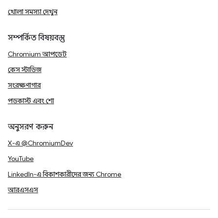
খোলা সমস্যা দেখুন
সম্পর্কিত বিষয়বস্তু
Chromium আপডেট
কেস স্টাডিজ
সংরক্ষণাগার
পডকাস্ট এবং শো
অনুসরণ করুন
X-এ @ChromiumDev
YouTube
LinkedIn-এ বিকাশকারীদের জন্য Chrome
আরএসএস