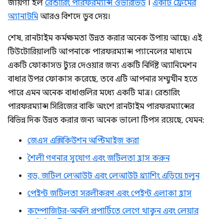
জায়গা হল
রেন্ডারিং পারফরম্যান্স ওভারভিউ
।
একটি ফ্রেমের
অ্যানাটমি
আরও বিশদে ডুব দেয়।
শেষ, রানটাইম কর্মক্ষমতা উন্নত করার অনেক উপায় আছে। এই
টিউটোরিয়ালটি আপনাকে পারফরম্যান্স প্যানেলের মাধ্যমে
একটি ফোকাসড ট্যুর দেওয়ার জন্য একটি নির্দিষ্ট অ্যানিমেশন
বাধার উপর ফোকাস করেছে, তবে এটি আপনার সম্মুখীন হতে
পারে এমন অনেক বাধাগুলির মধ্যে একটি মাত্র। রেন্ডারিং
পারফরম্যান্স সিরিজের বাকি অংশে রানটাইম পারফরম্যান্সের
বিভিন্ন দিক উন্নত করার জন্য অনেক ভালো টিপস রয়েছে, যেমন:
জেএস এক্সিকিউশন অপ্টিমাইজ করা
শৈলী গণনার সুযোগ এবং জটিলতা হ্রাস করুন
বড়, জটিল লেআউট এবং লেআউট থ্র্যাশিং এড়িয়ে চলুন
পেইন্ট জটিলতা সরলীকরণ এবং পেইন্ট এলাকা হ্রাস
কম্পোজিটর-অনলি প্রপার্টিতে লেগে থাকুন এবং লেয়ার