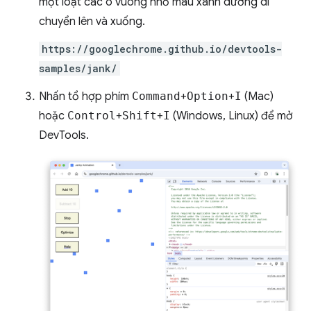
một loạt các ô vuông nhỏ màu xanh dương di
chuyển lên và xuống.
https://googlechrome.github.io/devtools-
samples/jank/
Nhấn tổ hợp phím
Command
+
Option
+
I
(Mac)
hoặc
Control
+
Shift
+
I
(Windows, Linux) để mở
DevTools.