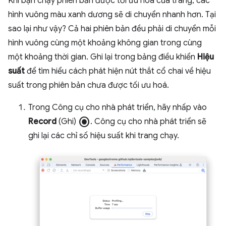
Khi bạn chạy phiên bản được tối ưu hoá của trang, các
hình vuông màu xanh dương sẽ di chuyển nhanh hơn. Tại
sao lại như vậy? Cả hai phiên bản đều phải di chuyển mỗi
hình vuông cùng một khoảng không gian trong cùng
một khoảng thời gian. Ghi lại trong bảng điều khiển
Hiệu
suất
để tìm hiểu cách phát hiện nút thắt cổ chai về hiệu
suất trong phiên bản chưa được tối ưu hoá.
Trong Công cụ cho nhà phát triển, hãy nhấp vào
radio_button_checked
Record
(Ghi)
. Công cụ cho nhà phát triển sẽ
ghi lại các chỉ số hiệu suất khi trang chạy.