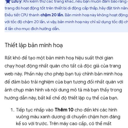
Lưu ý
: Khi kiểm thử các trang khác, nếu bạn muốn đảm bảo rằng
trang đó hoạt động tốt trên thiết bị di động cấp thấp, hãy đặt tính nă
Điều tiết CPU thành
chậm 20 lần
. Bản minh hoạ này không hoạt động
với tốc độ chậm 20 lần, vì vậy, bản minh hoạ này chỉ sử dụng tốc độ 
4 lần cho mục đích hướng dẫn.
Thiết lập bản minh hoạ
Rất khó để tạo một bản minh hoạ hiệu suất thời gian
chạy hoạt động nhất quán cho tất cả độc giả của trang
web này. Phần này cho phép bạn tuỳ chỉnh bản minh hoạ
để đảm bảo trải nghiệm của bạn tương đối nhất quán với
ảnh chụp màn hình và nội dung mô tả mà bạn thấy trong
hướng dẫn này, bất kể chế độ thiết lập cụ thể của bạn.
Tiếp tục nhấp vào
Thêm 10
cho đến khi các hình
vuông màu xanh dương di chuyển chậm hơn đáng
kể so với trước. Trên máy cao cấp, có thể mất