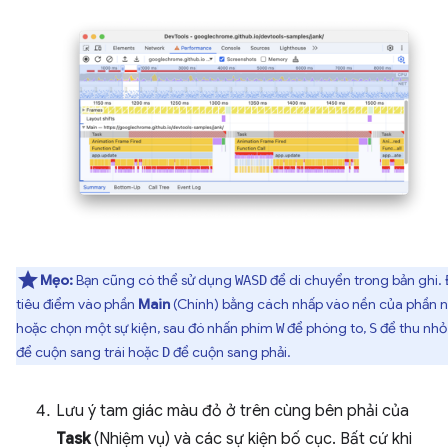
Mẹo:
Bạn cũng có thể sử dụng
để di chuyển trong bản ghi. 
WASD
tiêu điểm vào phần
Main
(Chính) bằng cách nhấp vào nền của phần 
hoặc chọn một sự kiện, sau đó nhấn phím
để phóng to,
để thu nhỏ
W
S
để cuộn sang trái hoặc
để cuộn sang phải.
D
Lưu ý tam giác màu đỏ ở trên cùng bên phải của
Task
(Nhiệm vụ) và các sự kiện bố cục. Bất cứ khi