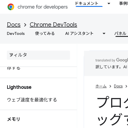
ドキュメント
事例
extensibility API を使用してパ
フォーマンス データをカスタ
マイズする
Docs
Chrome DevTools
DevTools
使ってみる
AI アシスタント
パネル
ウェブサイトのパフォーマンス
に関する行動につながるインサ
イトを取得
パフォーマンス トレースを保
訳しています。A
存する
ホーム
Docs
Lighthouse
プロ
ウェブ速度を最適化する
ッグ
メモリ