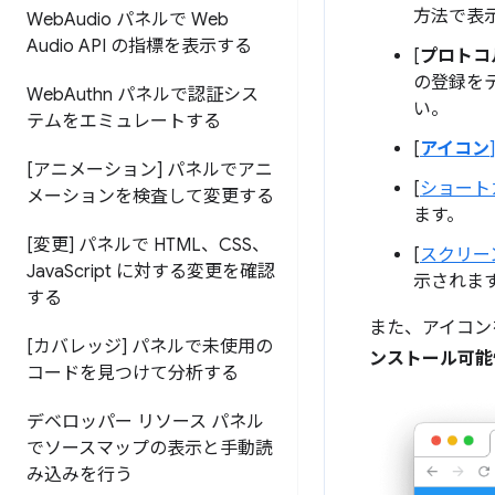
方法で表
Web
Audio パネルで Web
Audio API の指標を表示する
[
プロトコ
の登録を
Web
Authn パネルで認証シス
い。
テムをエミュレートする
[
アイコン
[アニメーション] パネルでアニ
[
ショート
メーションを検査して変更する
ます。
[変更] パネルで HTML、CSS、
[
スクリー
Java
Script に対する変更を確認
示されま
する
また、アイコン
[カバレッジ] パネルで未使用の
ンストール可能
コードを見つけて分析する
デベロッパー リソース パネル
でソースマップの表示と手動読
み込みを行う