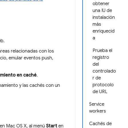
obtener
una IU de
instalación
más
enriquecid
a
eb.
Prueba el
areas relacionadas con los
registro
icio, emular eventos push,
del
controlado
miento en caché
.
r de
protocolo
enamiento y las cachés con un
de URL
Service
workers
Cachés de
en Mac OS X, al menú
Start
en