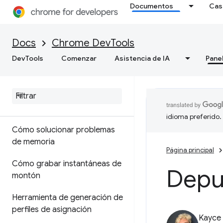
Documentos
Cas
Optimiza la velocidad de la
Web
Docs
Chrome DevTools
DevTools
Comenzar
Asistencia de IA
Pane
Memoria
Descripción general
Terminología de la memoria
idioma preferido.
Cómo solucionar problemas
de memoria
Página principal
Cómo grabar instantáneas de
Depu
montón
Herramienta de generación de
perfiles de asignación
Kayce