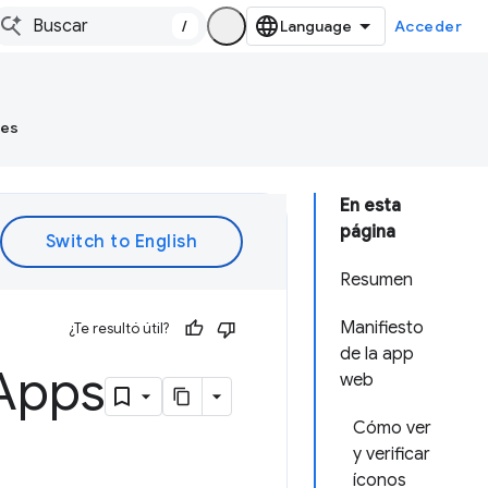
/
Acceder
tes
En esta
página
Resumen
Manifiesto
¿Te resultó útil?
de la app
Apps
web
Cómo ver
y verificar
íconos