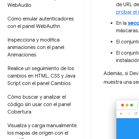
de URL de
Web
Audio
probar el
Cómo emular autenticadores
En la
secc
con el panel Web
Authn
máscaras
Inspecciona y modifica
El conjun
animaciones con el panel
El conjun
Animaciones
instalació
Realice un seguimiento de los
Además, si Dev
cambios en HTML
,
CSS y Java
muestra una s
Script con el panel Cambios
Cómo buscar y analizar el
código sin usar con el panel
Cobertura
Visualiza y carga manualmente
los mapas de origen con el