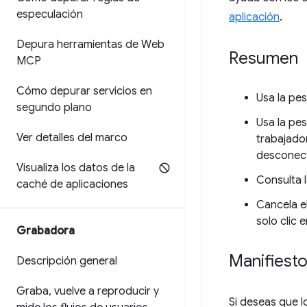
especulación
aplicación
.
Depura herramientas de Web
Resumen
MCP
Cómo depurar servicios en
Usa la pe
segundo plano
Usa la pe
Ver detalles del marco
trabajador
desconect
Visualiza los datos de la
Consulta l
caché de aplicaciones
Cancela el
solo clic 
Grabadora
Manifiest
Descripción general
Graba
,
vuelve a reproducir y
Si deseas que l