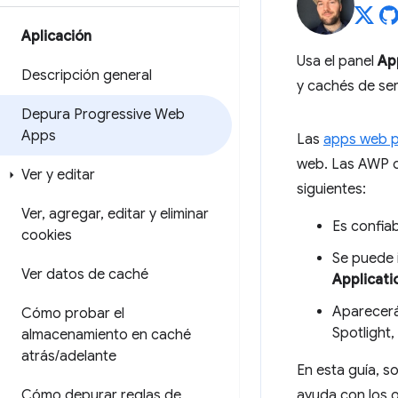
Aplicación
Usa el panel
Ap
Descripción general
y cachés de ser
Depura Progressive Web
Apps
Las
apps web p
web. Las AWP of
Ver y editar
siguientes:
Ver
,
agregar
,
editar y eliminar
Es confiab
cookies
Se puede 
Ver datos de caché
Applicati
Aparecerá
Cómo probar el
Spotlight,
almacenamiento en caché
atrás
/
adelante
En esta guía, s
Cómo depurar reglas de
ayuda con los o