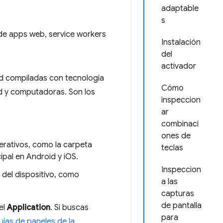
adaptable
s
 de apps web, service workers
Instalación
del
activador
ad compiladas con tecnología
Cómo
id y computadoras. Son los
inspeccion
ar
combinaci
ones de
erativos, como la carpeta
teclas
ipal en Android y iOS.
Inspeccion
 del dispositivo, como
a las
capturas
de pantalla
el
Application
. Si buscas
para
uías de paneles de la